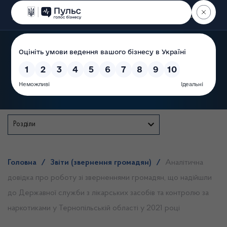
Пошук
Державна служба
Розділи
Головна
/
Звіти (звернення громадян)
/
Аналітична
довідка про роботу зі зверненнями громадян, що надійшли
до Державної служби з лікарських засобів та контролю за
наркотиками у Тернопільській області у 2021 році