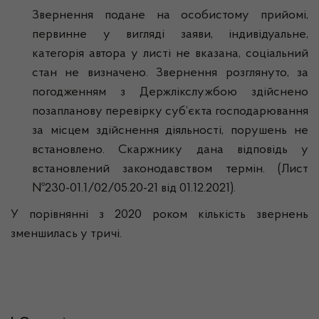
Звернення подане на особистому прийомі,
первинне у вигляді заяви, індивідуальне,
категорія автора у листі не вказана, соціальний
стан не визначено. Звернення розглянуто, за
погодженням з Держлікслужбою здійснено
позапланову перевірку суб’єкта господарювання
за місцем здійснення діяльності, порушень не
встановлено. Скаржнику дана відповідь у
встановлений законодавством термін. (Лист
№230-01.1/02/05.20-21 від 01.12.2021).
У порівнянні з 2020 роком кількість звернень
зменшилась у тричі.