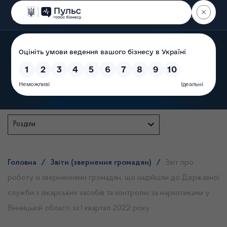
Пошук
Державна служба
Розділи
Головна
/
Звіти (звернення громадян)
/
Звіт про
роботу зі зверненнями громадян, що надійшли до Державної
служби з лікарських засобів та контролю за наркотиками у
Вінницькій області за І квартал 2022 року