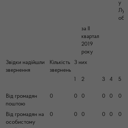
у
Луг
обл
за ІI
квартал
2019
року
Звідки надійшли
Кількість
З них
звернення
звернень
1
2
3
4
5
Від громадян
0
0
0
0
0
0
поштою
Від громадян на
0
0
0
0
0
0
особистому