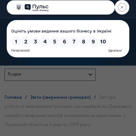
Пошук
Державна служба
Розділи
Головна
/
Звіти (звернення громадян)
/
Звіт про
роботу із зверненнями громадян, що надійшли до Державної
служби з лікарських засобів та контролю за наркотиками у
Луганській області за ІІ квартал 2019 року