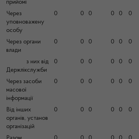
прийомі
Через
0
0
0
0
0
0
уповноважену
особу
Через органи
0
0
0
0
0
0
влади
з них від
0
0
0
0
0
0
Держлікслужби
Через засоби
0
0
0
0
0
0
масової
інформації
Від інших
0
0
0
0
0
0
органів, установ
організацій
Разом
0
0
0
0
0
0