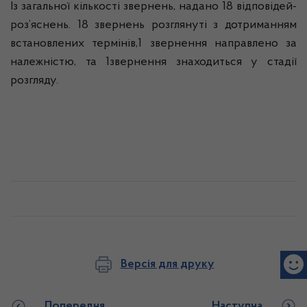
Із загальної кількості звернень, надано 18 відповідей-
роз’яснень. 18 звернень розглянуті з дотриманням
встановлених термінів,1 звернення направлено за
належністю, та 1звернення знаходиться у стадії
розгляду.
Версія для друку
Попередня
Наступна