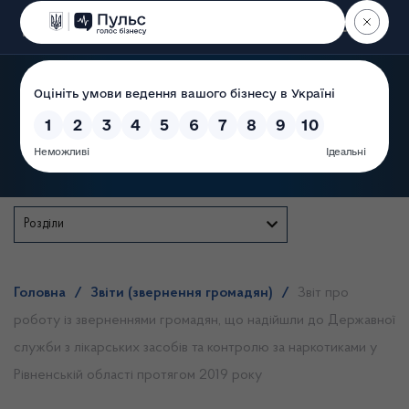
Пошук
Державна служба
Розділи
Головна
/
Звіти (звернення громадян)
/
Звіт про
роботу із зверненнями громадян, що надійшли до Державної
служби з лікарських засобів та контролю за наркотиками у
Рівненській області протягом 2019 року