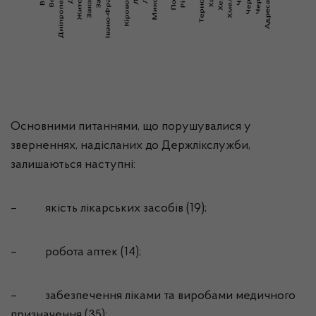
Основними питаннями, що порушувалися у
зверненнях, надісланих до
Держлікслужби
,
залишаються наступні:
–
якість лікарських засобів (19);
–
робота аптек (14);
–
забезпечення ліками та виробами медичного
призначення (35);