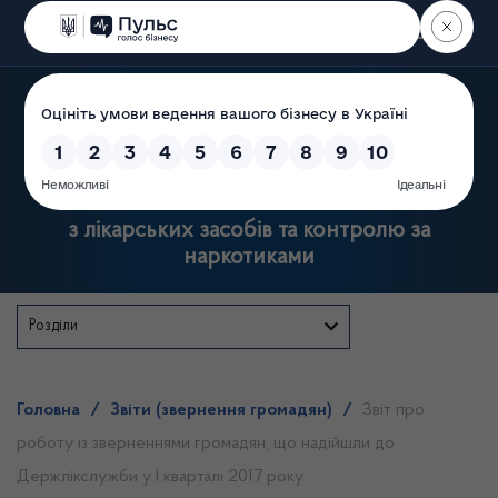
Пошук
Державна служба України
з лікарських засобів та контролю за
наркотиками
Розділи
Головна
/
Звіти (звернення громадян)
/
Звіт про
роботу із зверненнями громадян, що надійшли до
Держлікслужби у І кварталі 2017 року