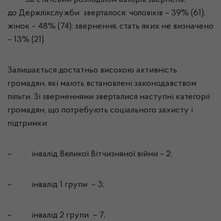
За статевим розподілом авторів звернень,
до
Держлікслужби
зверталося: чоловіків – 39% (61);
жінок – 48% (74); звернення, стать яких не визначено
– 13% (21).
Залишається достатньо високою активність
громадян, які мають встановлені законодавством
пільги. Зі зверненнями зверталися наступні категорії
громадян, що потребують соціального захисту і
підтримки:
–
інвалід Великої Вітчизняної війни – 2;
–
інвалід 1 групи
–
3;
–
інвалід 2 групи
–
7;