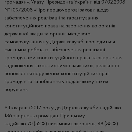
громадян», Указу Президента України від 07.02.2008
№ 109/2008 «Про першочергові заходи щодо
забезпечення реалізації та гарантування
конституційного права на звернення до органів
державної влади та органів місцевого
самоврядування» у
Держлікслужбі
проводиться
системна робота із забезпечення реалізації
громадянами конституційного права на звернення,
задоволення законних вимог заявників, реального
поновлення порушених конституційних прав
громадян та запобігання у подальшому таких
порушень
.
У І кварталі 2017
року до
Держлік
c
лужби
надійшло
136 звернень громадян. При цьому
надійшло
70
(52%) письмових звернень,
48
(35%)