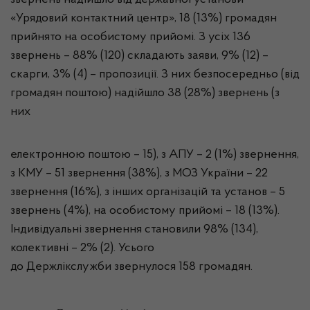
звернень надійшло від державної установи
«Урядовий контактний центр», 18 (13%) громадян
прийнято на особистому прийомі.
З усіх 136
звернень
– 88% (120) складають заяви, 9% (12) –
скарги, 3% (4) – пропозиції.
З них безпосередньо (від
громадян поштою) надійшло 38 (28%) звернень (з
них
електронною поштою – 15), з АПУ – 2 (1%) звернення,
з КМУ – 51 звернення (38%), з МОЗ України – 22
звернення (16%), з інших організацій та установ – 5
звернень (4%), на особистому прийомі – 18 (13%).
Індивідуальні звернення становили 98% (134),
колективні – 2% (2). Усього
до
Держлікслужби
звернулося 158
громадян.