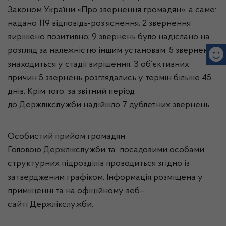
Законом України «Про звернення громадян», а саме:
надано 119 відповідь-роз’яснення; 2 звернення
вирішено позитивно; 9 звернень було надіслано на
розгляд за належністю іншим установам; 5 звернень
знаходиться у стадії вирішення. З об’єктивних
причин 5 звернень розглядались у термін більше 45
днів. Крім того, за звітний період
до
Держлікслужби
надійшло 7 дублетних звернень.
Особистий прийом громадян
Головою
Держлікслужби
та
посадовими особами
структурних підрозділів проводиться згідно із
затвердженим графіком. Інформація
розміщена у
приміщенні та на офіційному веб–
сайті
Держлікслужби
.