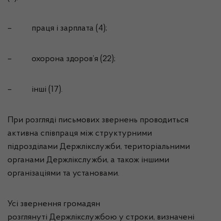
–
праця і зарплата (4);
–
охорона здоров’я (22);
–
інші (17).
При розгляді письмових звернень проводиться
активна співпраця між структурними
підрозділами
Держлікслужби
, територіальними
органами
Держлікслужби
, а також іншими
організаціями та установами.
Усі звернення громадян
розглянуті
Держлікслужбою
у строки, визначені