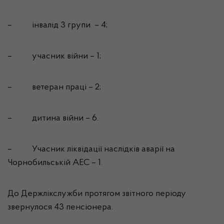
–
інвалід 3 групи
–
4;
–
учасник війни – 1;
–
ветеран праці – 2;
–
дитина війни – 6.
–
Учасник ліквідації наслідків аварії на
Чорнобильській АЕС – 1.
До
Держлікслужби
протягом звітного періоду
звернулося 43 пенсіонера.