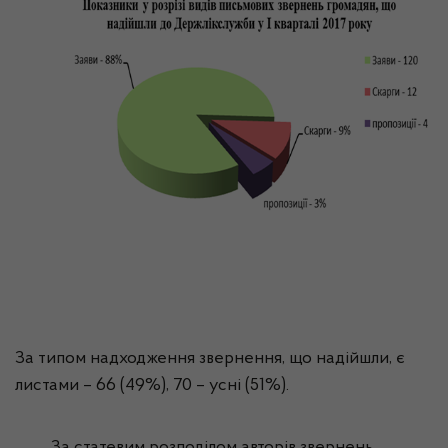
За типом надходження звернення, що надійшли, є
листами – 66 (49%),
70
– усні (51%).