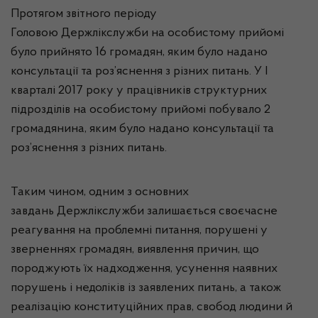
Протягом звітного періоду
Головою
Держлікслужби
на особистому прийомі
було прийнято 16 громадян, яким було надано
консультації та роз’яснення з різних питань. У І
кварталі 2017 року у
працівників структурних
підрозділів на особистому прийомі побувало 2
громадянина,
яким було надано консультації та
роз’яснення з різних питань
.
Таким чином, одним з основних
завдань
Держлікслужби
залишається своєчасне
реагування на проблемні питання, порушені у
зверненнях громадян, виявлення причин, що
породжують їх надходження, усунення наявних
порушень і недоліків із заявлених питань, а також
реалізацію конституційних прав, свобод людини й