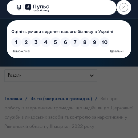
Пошук
Державна служба
Розділи
Головна
/
Звіти (звернення громадян)
/
Звіт про
роботу із зверненнями громадян, що надійшли до Державної
служби з лікарських засобів та контролю за наркотиками у
Рівненській області у III кварталі 2022 року