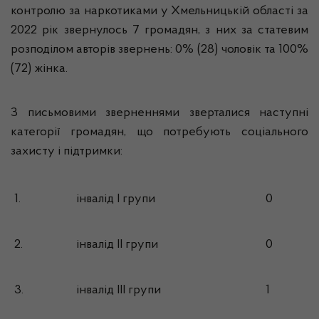
контролю за наркотиками у Хмельницькій області за
2022 рік звернулось 7 громадян, з них за статевим
розподілом авторів звернень: 0% (28) чоловік та 100%
(72) жінка.
З письмовими зверненнями зверталися наступні
категорії громадян, що потребують соціального
захисту і підтримки:
1.
інвалід I групи
0
2.
інвалід II групи
0
3.
інвалід III групи
1