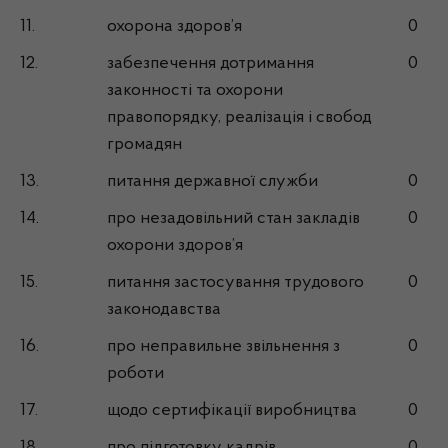
11.
охорона здоров’я
0
12.
забезпечення дотримання
0
законності та охорони
правопорядку, реалізація і свобод
громадян
13.
питання державної служби
0
14.
про незадовільний стан закладів
0
охорони здоров’я
15.
питання застосування трудового
0
законодавства
16.
про неправильне звільнення з
0
роботи
17.
щодо сертифікації виробництва
0