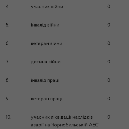
4.
учасник війни
0
5.
інвалід війни
0
6.
ветеран війни
0
7.
дитина війни
0
8.
інвалід праці
0
9.
ветеран праці
0
10.
учасник ліквідації наслідків
0
аварії на Чорнобильській АЕС