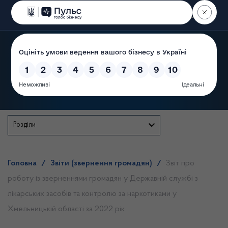
Пошук
Державна служба
Розділи
Головна
/
Звіти (звернення громадян)
/
Звіт про
роботу із зверненнями громадян у Державній службі з
лікарських засобів та контролю за наркотиками у
Хмельницькій області за 2022 рік