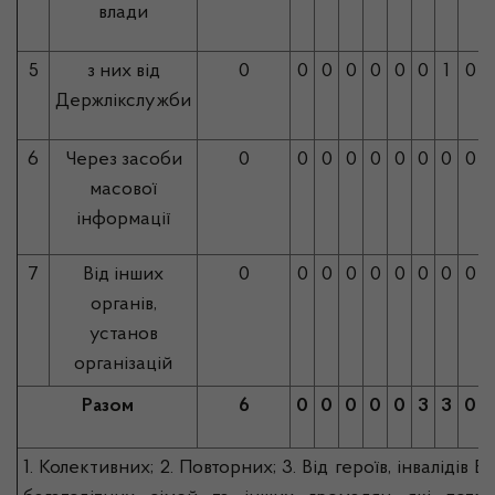
влади
5
з них від
0
0
0
0
0
0
0
1
0
Держлікслужби
6
Через засоби
0
0
0
0
0
0
0
0
0
масової
інформації
7
Від інших
0
0
0
0
0
0
0
0
0
органів,
установ
організацій
Разом
6
0
0
0
0
0
3
3
0
1. Колективних; 2. Повторних; 3. Від героїв, інвалідів ВВ