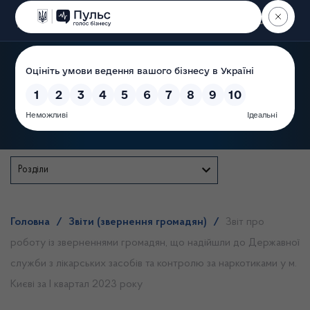
Пошук
Державна служба
Розділи
Головна
/
Звіти (звернення громадян)
/
Звіт про
роботу із зверненнями громадян, що надійшли до Державної
служби з лікарських засобів та контролю за наркотиками у м.
Києві за І квартал 2023 року