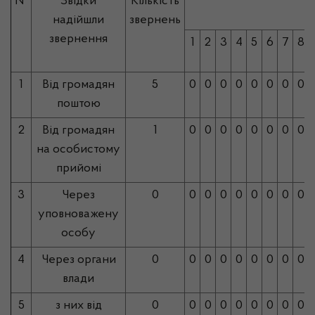
№
Звідки
Кількість
надійшли
звернень
звернення
1
2
3
4
5
6
7
8
1
Від громадян
5
0
0
0
0
0
0
0
0
поштою
2
Від громадян
1
0
0
0
0
0
0
0
0
на особистому
прийомі
3
Через
0
0
0
0
0
0
0
0
0
уповноважену
особу
4
Через органи
0
0
0
0
0
0
0
0
0
влади
5
з них від
0
0
0
0
0
0
0
0
0