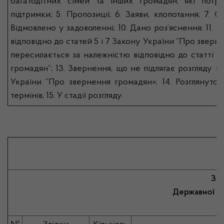
багатодітних сімей та інших громадян, які потр
підтримки; 5. Пропозиції; 6. Заяви, клопотання; 7. С
Відмовлено у задоволенні; 10. Дано роз’яснення; 11. 
відповідно до статей 5 і 7 Закону України “Про зверн
пересилається за належністю відповідно до статті 
громадян”; 13. Звернення, що не підлягає розгляду ві
України “Про звернення громадян»; 14. Розглянуто,
термінів; 15. У стадії розгляду.
Зві
Державної сл