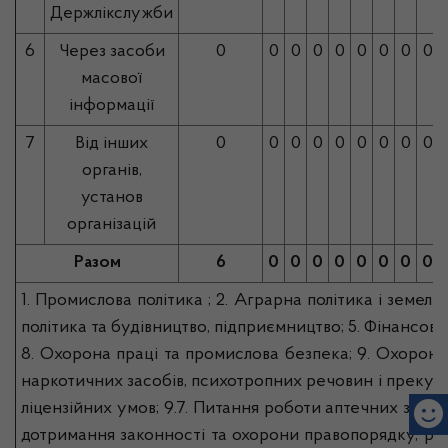
Держлікслужби
6
Через засоби
0
0
0
0
0
0
0
0
0
масової
інформації
7
Від інших
0
0
0
0
0
0
0
0
0
органів,
установ
організацій
Разом
6
0
0
0
0
0
0
0
0
1. Промислова політика ; 2. Аграрна політика і земельн
політика та будівництво, підприємництво; 5. Фінансова,
8. Охорона праці та промислова безпека; 9. Охорона зд
наркотичних засобів, психотропних речовин і прекурс
ліцензійних умов; 9.7. Питання роботи аптечних заклад
дотримання законності та охорони правопорядку, реалі