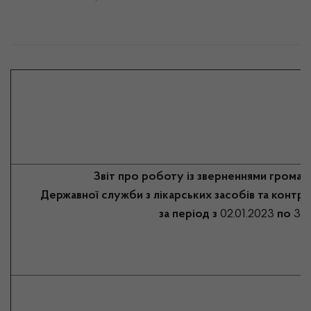
Звіт про роботу із зверненнями громад
Державної служби з лікарських засобів та контро
за період з
02.01.2023
по
31.