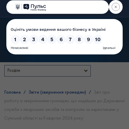
Пошук
Державна служба
Розділи
Головна
/
Звіти (звернення громадян)
/
Звіт про
роботу із зверненнями громадян, що надійшли до Державної
служби з лікарських засобів та контролю за наркотиками у
Сумській області за ІІ квартал 2024 року