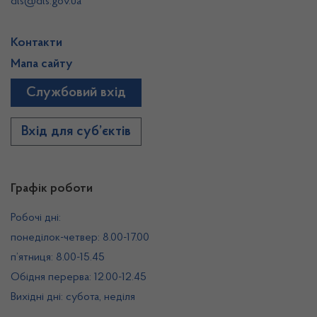
dls@dls.gov.ua
Контакти
Мапа сайту
Службовий вхід
Вхід для суб’єктів
Графік роботи
Робочі дні:
понеділок-четвер: 8.00-17.00
п’ятниця: 8.00-15.45
Обідня перерва: 12.00-12.45
Вихідні дні: субота, неділя