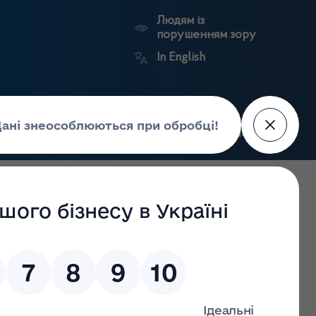
Людям із
порушенням зору
In English
Пошук
рес-центр
Контакти
Антикорупційний
ьких
Ринковий
Державні
портал
а
нагляд
реєстри
Держлікслужби
 з лікарських засобів та контролю за наркотиками у