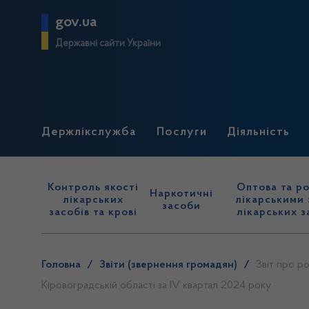
gov.ua
Державні сайти України
Держлікслужба
Послуги
Діяльність
Контроль якості
Оптова та ро
Наркотичні
лікарських
лікарськими 
засоби
засобів та крові
лікарських з
Головна
/
Звіти (звернення громадян)
/
Звіт про р
Кіровоградській області за IV квартал 2024 року