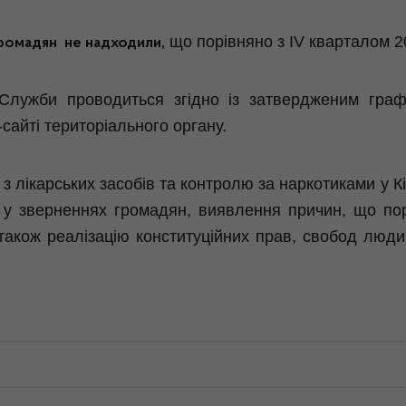
що порівняно з ІV кварталом 2
ромадян
не надходили,
Служби проводиться згідно із затвердженим граф
сайті територіального органу.
 лікарських засобів та контролю за наркотиками у К
і у зверненнях громадян, виявлення причин, що по
а також реалізацію конституційних прав, свобод люд