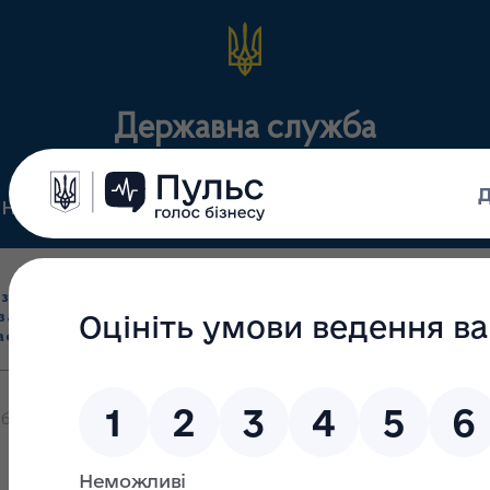
Державна служба
Нормативні документи
Для громадськості
П
Ліцензування
здрібна торгівля
Державний
виробництва лікарс
засобами, імпорт
нагляд
засобів, крові т
асобів (крім АФІ)
(контроль)
сертифікація
оботу із зверненнями громадян, що надійшли до Державної служби