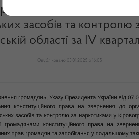
верненнями громадян, що 
ьких засобів та контролю 
ській області за IV кварта
Опубліковано 03.01.2025 о 16:05
рнення громадян», Указу Президента України від 07.
ання конституційного права на звернення до орг
ьких засобів та контролю за наркотиками у Кіровог
ії громадянами конституційного права на звернен
них прав громадян та запобігання у подальшому так