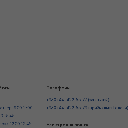
боти
Телефони
+380 (44) 422-55-77 (загальний)
етвер: 8.00-17.00
+380 (44) 422-55-73 (приймальня Голови
00-15.45
рва: 12.00-12.45
Електронна пошта