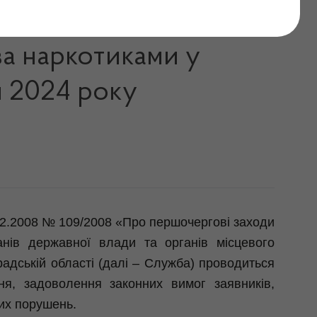
надійшли до Державної
за наркотиками у
л 2024 року
02.2008 № 109/2008 «Про першочергові заходи
анів державної влади та органів місцевого
радській області (далі – Служба) проводиться
ня, задоволення законних вимог заявників,
их порушень.