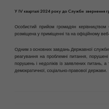
У
І
V
кварталі
20
24
р
оку
до Служби звернен
ня
г
Особистий прийом громадян керівництвом 
розміщена у приміщенні та на офіційному веб-
Одним з основних завдань Державної служби з
реагування на проблемні питання, порушен
порушень і недоліків із заявлених питань, 
демократичної, соціально-правової держави.