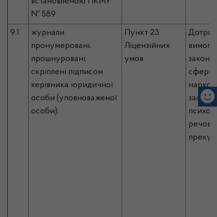
встановленою ПКМУ
№ 589
9.1
журнали
Пункт 23
Дотрим
пронумеровані,
Ліцензійних
вимог 
прошнуровані,
умов
законо
скріплені підписом
сфері о
керівника юридичної
наркот
особи (уповноваженої
засобів
особи);
психот
речовин
прекур