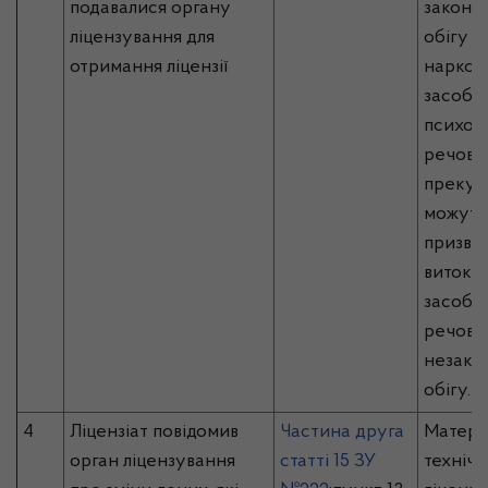
подавалися органу
законод
ліцензування для
обігу
отримання ліцензії
наркот
засобів
психот
речовин
прекур
можуть
призве
витоку
засобів 
речови
незако
обігу.
4
Ліцензіат повідомив
Частина друга
Матері
орган ліцензування
статті 15 ЗУ
технічн