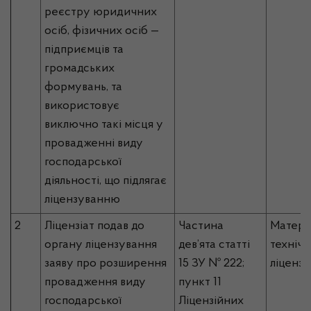
реєстру юридичних
осіб, фізичних осіб —
підприємців та
громадських
формувань, та
використовує
виключно такі місця у
провадженні виду
господарської
діяльності, що підлягає
ліцензуванню
2
Ліцензіат подав
до
Частина
Матері
органу ліцензування
дев’ята статті
технічн
заяв
у про розширення
15 ЗУ № 222;
ліцензі
провадження виду
пункт 11
господарської
Ліцензійних