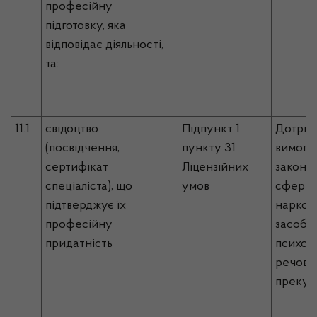
професійну
підготовку, яка
відповідає діяльності,
та:
11.1
свідоцтво
Підпункт 1
Дотрим
(посвідчення,
пункту 31
вимог 
сертифікат
Ліцензійних
законо
спеціаліста), що
умов
сфері о
підтверджує їх
наркот
професійну
засобів
придатність
психот
речовин
прекур