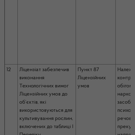
12
Ліцензіат забезпечив
Пункт 87
Належ
виконання
Ліцензійних
контрол
Технологічних вимог
умов
обігом
Ліцензійних умов до
наркот
об’єктів, які
засобів
використовуються для
психот
культивування рослин,
речовин
включених до таблиці I
прекур