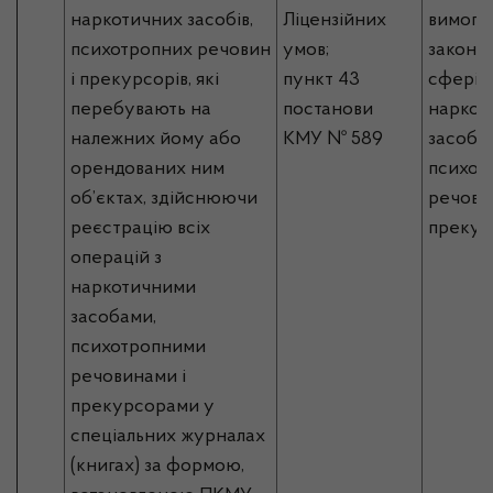
наркотичних засобів,
Ліцензійних
вимог 
психотропних речовин
умов;
законо
і прекурсорів, які
пункт 43
сфері о
перебувають на
постанови
наркот
належних йому або
КМУ № 589
засобів
орендованих ним
психот
об’єктах, здійснюючи
речовин
реєстрацію всіх
прекур
операцій з
наркотичними
засобами,
психотропними
речовинами і
прекурсорами у
спеціальних журналах
(книгах) за формою,