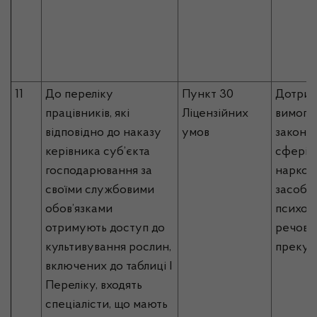
11
До переліку
Пункт 30
Дотрим
працівників, які
Ліцензійних
вимог 
відповідно до наказу
умов
законо
керівника суб’єкта
сфері о
господарювання за
наркот
своїми службовими
засобів
обов’язками
психот
отримують доступ до
речовин
культивування рослин,
прекур
включених
до таблиці I
Переліку, входять
спеціалісти, що мають