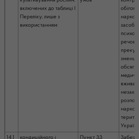
культивування рослин,
умов
контро
включених до таблиці I
обігом
П
ереліку,
лише з
наркот
використанням:
засобів
психот
речовин
прекур
зменше
обсягу
медичн
вживан
незако
розпов
наркоти
територ
Україн
14.1
кондиційного і
Пункт 33
Забезп