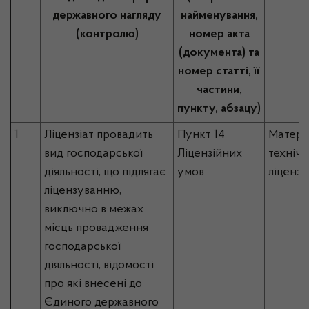
державного нагляду
найменування,
(контролю)
номер акта
(документа) та
номер статті, її
частини,
пункту, абзацу)
1
Ліцензіат провадить
Пункт 14
Матері
вид господарської
Ліцензійних
технічн
діяльності, що підлягає
умов
ліцензі
ліцензуванню,
виключно в межах
місць провадження
господарської
діяльності, відомості
про які внесені до
Єдиного державного