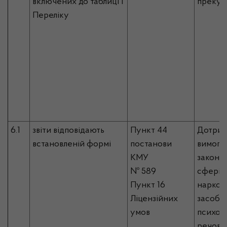
включених до таблиці I
прекур
Переліку
6.1
звіти відповідають
Пункт 44
Дотрим
встановленій формі
постанови
вимог 
КМУ
законо
№ 589
сфері о
Пункт 16
наркот
Ліцензійних
засобів
умов
психот
речовин