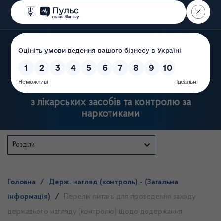
Пошук
Державна служба України
з лікарських засобів та контролю за
наркотиками
Розділи
Головна
/
Держ. нагляд (контроль) - (Загальна
інформація)
/
Перелік питань для проведення заходу
державного нагляду (контролю) щодо додержання