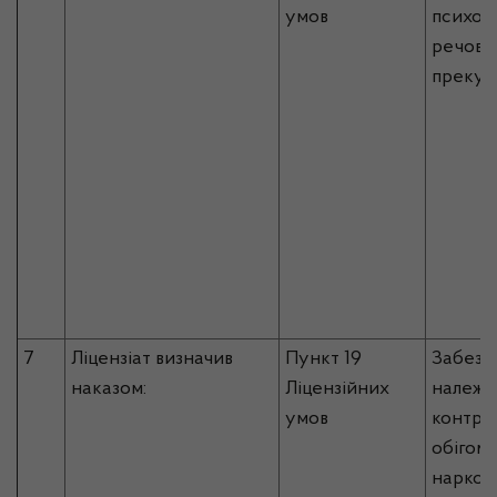
умов
психот
речовин
прекур
7
Ліцензіат визначив
Пункт 19
Забезп
наказом:
Ліцензійних
належн
умов
контро
обігом
наркот