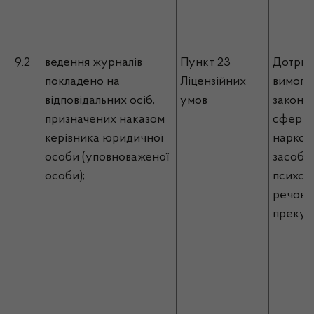
9.2
ведення журналів
Пункт 23
Дотрим
покладено на
Ліцензійних
вимог 
відповідальних осіб,
умов
законо
призначених наказом
сфері о
керівника юридичної
наркот
особи (уповноваженої
засобів
особи);
психот
речовин
прекур