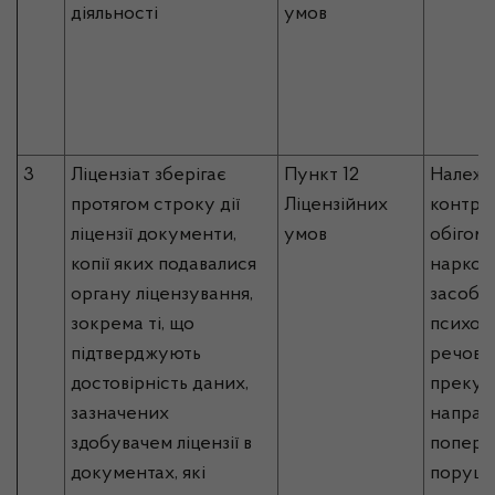
діяльності
умов
3
Ліцензіат зберігає
Пункт 12
Належ
протягом строку дії
Ліцензійних
контрол
ліцензії документи,
умов
обігом
копії яких подавалися
наркот
органу ліцензування,
засобів
зокрема ті, що
психот
підтверджують
речовин
достовірність даних,
прекур
зазначених
направ
здобувачем ліцензії в
попере
документах, які
поруше