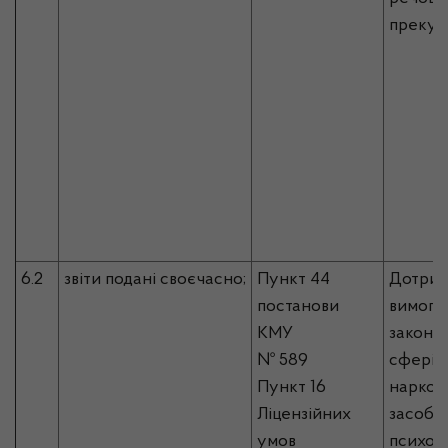
прекур
6.2
звіти подані своєчасно;
Пункт 44
Дотрим
постанови
вимог 
КМУ
законо
№ 589
сфері о
Пункт 16
наркот
Ліцензійних
засобів
умов
психот