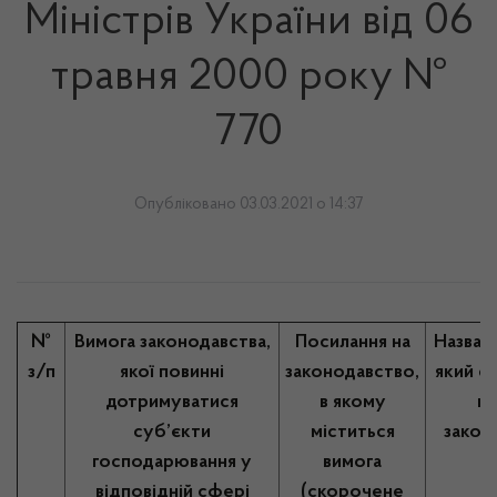
Міністрів України від 06
травня 2000 року №
770
Опубліковано 03.03.2021 о 14:37
№
Вимога законодавства,
Посилання на
Назва о
з/п
якої повинні
законодавство,
який с
дотримуватися
в якому
ви
суб’єкти
міститься
закон
господарювання у
вимога
відповідній сфері
(скорочене