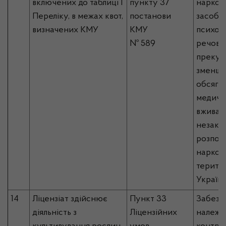
включених до таблиці I
пункту 37
наркот
Переліку, в межах квот,
постанови
засобів
визначених КМУ
КМУ
психот
№ 589
речовин
прекур
зменше
обсягу
медичн
вживан
незако
розпов
наркоти
територ
Україн
14
Ліцензіат здійснює
Пункт 33
Забезп
діяльність з
Ліцензійних
належн