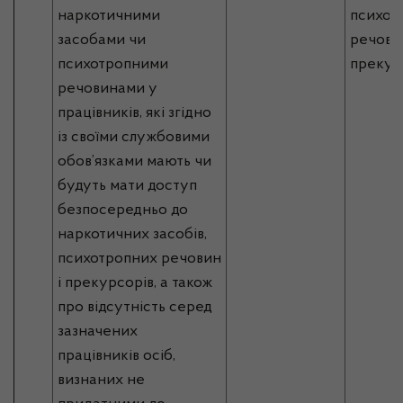
наркотичними
психот
засобами чи
речовин
психотропними
прекур
речовинами у
працівників, які згідно
із своїми службовими
обов’язками мають чи
будуть мати доступ
безпосередньо до
наркотичних засобів,
психотропних речовин
і прекурсорів, а також
про відсутність серед
зазначених
працівників осіб,
визнаних не