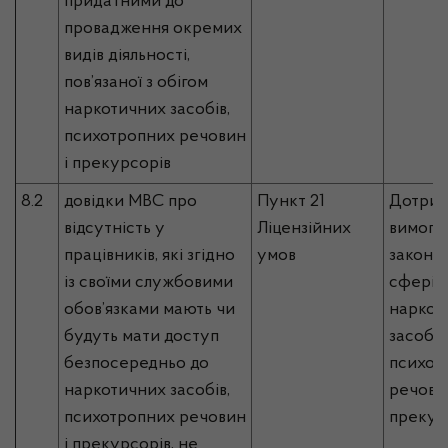
придатними до
провадження окремих
видів діяльності,
пов’язаної з обігом
наркотичних засобів,
психотропних речовин
і прекурсорів
8.2
довідки МВС про
Пункт 21
Дотрим
відсутність у
Ліцензійних
вимог 
працівників, які згідно
умов
законо
із своїми службовими
сфері о
обов’язками мають чи
наркот
будуть мати доступ
засобів
безпосередньо до
психот
наркотичних засобів,
речовин
психотропних речовин
прекур
і прекурсорів, не