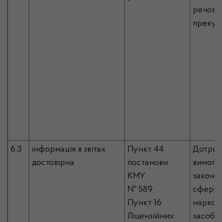
речовин
прекур
6.3
інформація в звітах
Пункт 44
Дотрим
достовірна
постанови
вимог 
КМУ
законо
№ 589
сфері о
Пункт 16
наркот
Ліцензійних
засобів