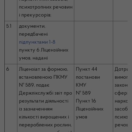
психотропних речовин
і прекурсорів;
5.1
документи,
передбачені
підпунктами 1-8
пункту 6 Ліцензійних
умов, надані
6
Ліцензіат за формою,
Пункт 44
Дотрим
встановленою ПКМУ
постанови
вимог 
№ 589, подає
КМУ
законо
Держлікслужбі звіт про
№ 589
сфері о
результати діяльності
Пункт 16
наркот
із зазначенням
Ліцензійних
засобів
кількості вирощених і
умов
психот
перероблених рослин,
речовин