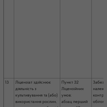
13
Ліцензіат здійснює
Пункт 32
Забезп
діяльність з
Ліцензійних
належн
культивування та (або)
умов;
контро
використання рослин,
абзац перший
обігом