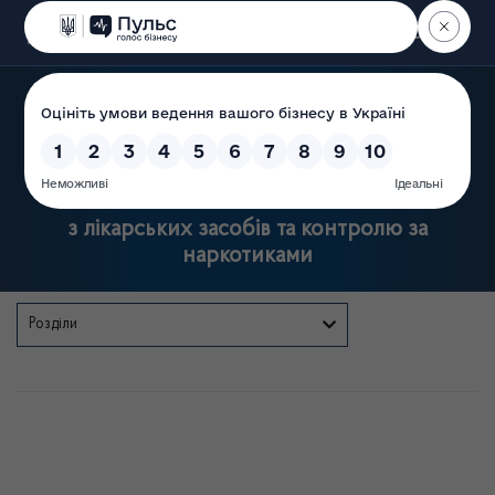
Пошук
Державна служба України
з лікарських засобів та контролю за
наркотиками
Розділи