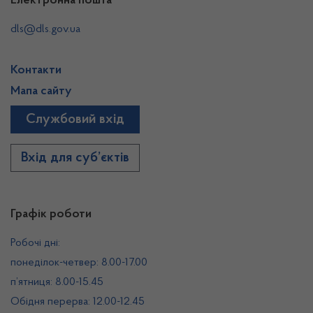
Електронна пошта
dls@dls.gov.ua
Контакти
Мапа сайту
Службовий вхід
Вхід для суб’єктів
Графік роботи
Робочі дні:
понеділок-четвер: 8.00-17.00
п’ятниця: 8.00-15.45
Обідня перерва: 12.00-12.45