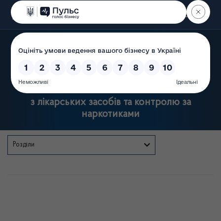
Пошук
Державна служба України
з лікарських засобів та контролю за
наркотиками
Розділи