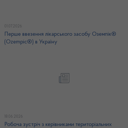
01.07.2026
Перше ввезення лікарського засобу Оземпік®
(Ozempic®) в Україну
18.06.2026
Робоча зустріч з керівниками територіальних