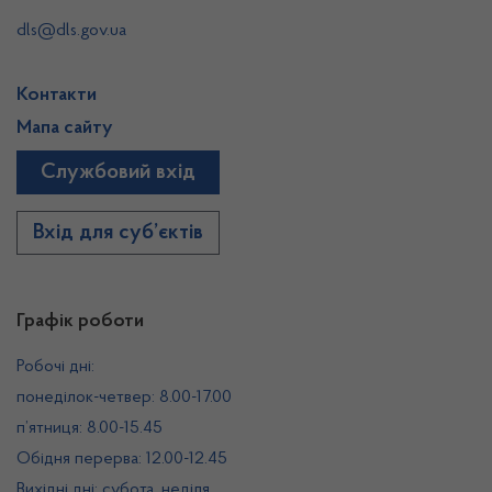
dls@dls.gov.ua
Контакти
Мапа сайту
Службовий вхід
Вхід для суб’єктів
Графік роботи
Робочі дні:
понеділок-четвер: 8.00-17.00
п’ятниця: 8.00-15.45
Обідня перерва: 12.00-12.45
Вихідні дні: субота, неділя