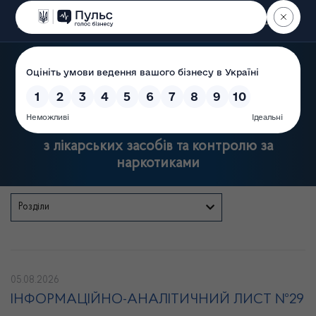
Пошук
Державна служба України
з лікарських засобів та контролю за
наркотиками
Розділи
05.08.2026
ІНФОРМАЦІЙНО-АНАЛІТИЧНИЙ ЛИСТ №29