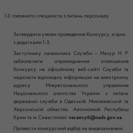
1.3. головного спеціаліста з питань персоналу
Затвердити умови проведення Конкурсу, згідно
з додатками 1-3.
Заступнику начальника Служби – Мазур Н. Р.
забезпечити оприлюднення оголошення
Конкурсу на офіційному веб
-сайті
Служби та
надіслати відповідну інформацію на електронну
адресу Міжрегіонального управління
Національного агентства України з питань
державної служби в Одеській, Миколаївській та
Херсонській областях, Автономній Республіці
Крим та м. Севастополі:
vacancy
6@
nads
.
gov
.
ua
.
Провести конкурсний відбір на вищезазначені