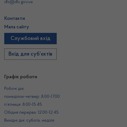
dls@dls.gov.ua
Контакти
Мапа сайту
Службовий вхід
Вхід для суб’єктів
Графік роботи
Робочі дні:
понеділок-четвер: 8.00-17.00
п’ятниця: 8.00-15.45
Обідня перерва: 12.00-12.45
Вихідні дні: субота, неділя