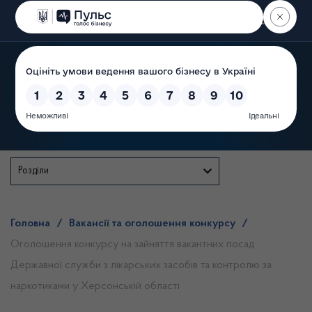
Пошук
Державна служба
Розділи
Головна
/
Вакансії та оголошення конкурсу
/
Оголошення конкурсу на зайняття вакантних посад
Державної служби з лікарських засобів та контролю за
наркотиками у Херсонській області