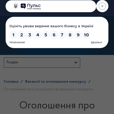
Пошук
Державна служба
Розділи
Головна
/
Вакансії та оголошення конкурсу
/
Оголошення про результати проведення конкурсу
Оголошення про