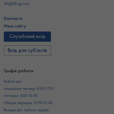
dls@dls.gov.ua
Контакти
Мапа сайту
Службовий вхід
Вхід для суб’єктів
Графік роботи
Робочі дні:
понеділок-четвер: 8.00-17.00
п’ятниця: 8.00-15.45
Обідня перерва: 12.00-12.45
Вихідні дні: субота, неділя