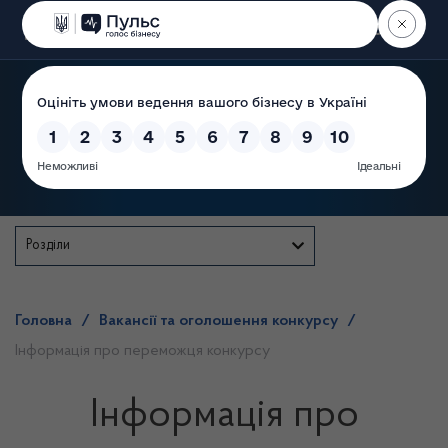
Пошук
Державна служба
Розділи
Головна
/
Вакансії та оголошення конкурсу
/
Інформація про переможця конкурсу
Інформація про