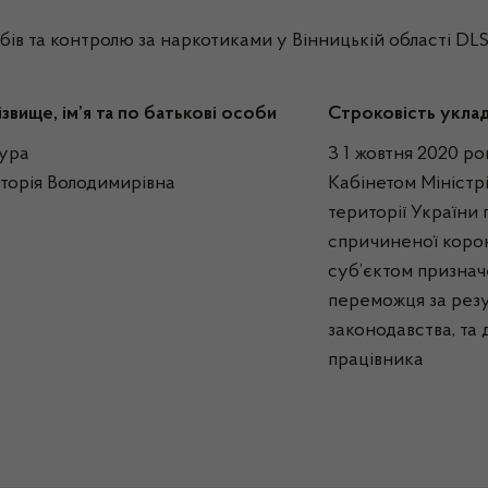
бів та контролю за наркотиками у Вінницькій області D
ізвище, ім’я та по батькові особи
Строковість укла
ура
З 1 жовтня 2020 ро
кторія Володимирівна
Кабінетом Міністр
території України
спричиненої корон
суб’єктом признач
переможця за резу
законодавства, та
працівника