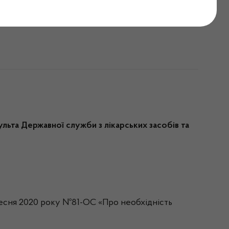
ультатами добору
льта Державної служби з лікарських засобів та
ересня 2020 року №81-ОС «Про необхідність