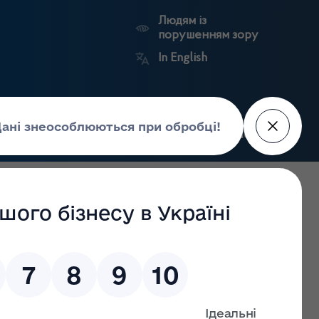
Людям із
порушенням зору
In English
Пошук
рес-центр
Контакти
Антикорупційний
ьких
Ринковий
Державні
портал
а
нагляд
реєстри
Держлікслужби