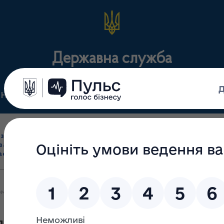
Державна служба
Нормативні документи
Для громадськості
П
Ліцензування
здрібна торгівля
Державний
виробництва лікарс
засобами, імпорт
нагляд
засобів, крові т
асобів (крім АФІ)
(контроль)
сертифікація
мація про прийняття рішення за результатами добору