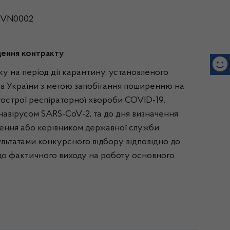
LSVN0002
дення контракту
ку на період дії карантину, установленого
ів України з метою запобігання поширенню на
 гострої респіраторної хвороби COVID-19,
авірусом SARS-CoV-2, та до дня визначення
ення або керівником державної служби
льтатами конкурсного відбору відповідно до
 до фактичного виходу на роботу основного