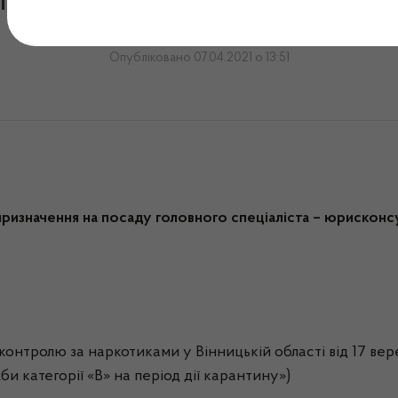
прийняття рішення за рез
Опубліковано 07.04.2021 о 13:51
призначення на посаду головного спеціаліста – юрисконсу
а контролю за наркотиками у Вінницькій області від 17 в
 категорії «В» на період дії карантину»)