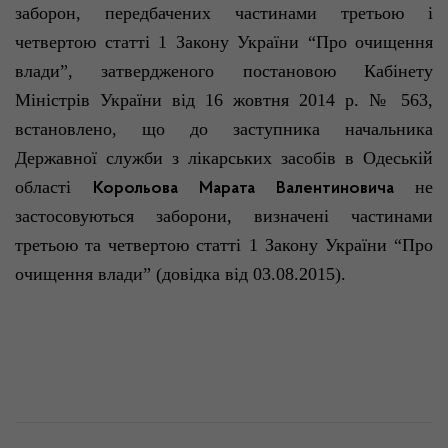
заборон, передбачених частинами третьою і
четвертою статті 1 Закону України “Про очищення
влади”
, затвердженого постановою Кабінету
Міністрів
України
від
16
жовтня 2014
р. №
563,
встановлено, що до заступника начальника
Державної служби з лікарських засобів в Одеській
області
не
Корольова Марата Валентиновича
застосовуються
заборони, визначені
частинами
третьою та четвертою статті 1 Закону України “Про
очищення
влади”
(довідка від 03.08.2015).