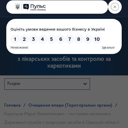
Пошук
Державна служба України
з лікарських засобів та контролю за
наркотиками
Розділи
Головна
/
Очищення влади (Територіальні органи)
/
Корольов Марат Валентинович – заступник начальника
Державної служби з лікарських засобів в Одеській області