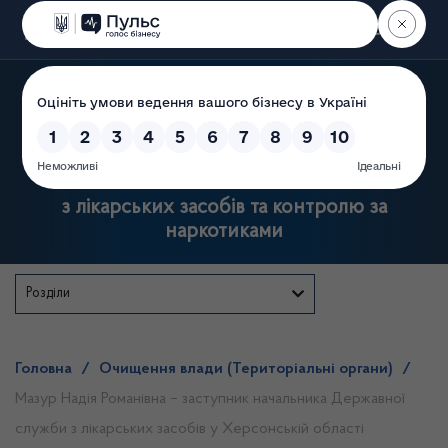
Пошук
Державна служба України
з лікарських засобів та контролю за
наркотиками
Розділи
Головна
/
Очищення влади (Територіальні органи)
/
Мазур Надія Романівна – заступник начальника Державної
служби з лікарських засобів у Херсонській області