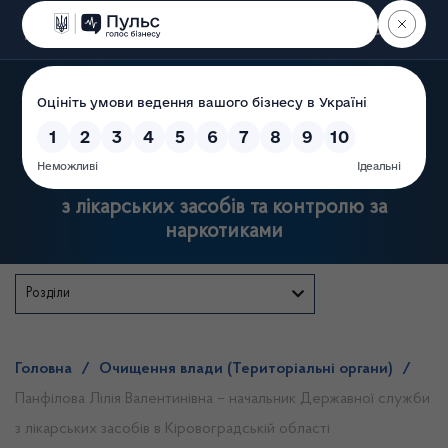
Пошук
Державна служба України
з лікарських засобів та контролю за
наркотиками
Розділи
Головна
/
Очищення влади (Територіальні органи)
/
Панфілова Лілія Валентинівна – начальник Державної служби
з лікарських засобів в Кіровоградській області