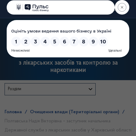
Пошук
Державна служба України
з лікарських засобів та контролю за
наркотиками
Розділи
Головна
/
Очищення влади (Територіальні органи)
/
Полтавська Надія Вікторівна – заступник начальника
Державної служби з лікарських засобів у Харківській області