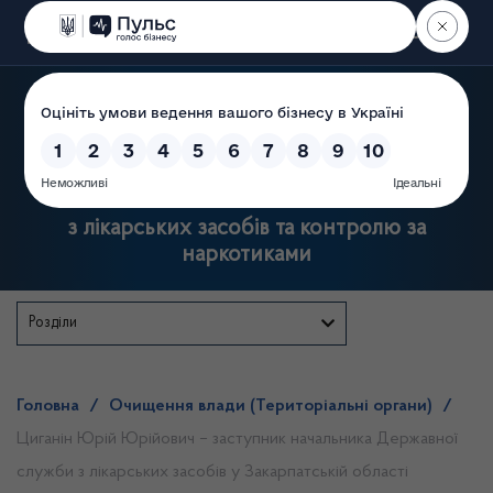
Пошук
Державна служба України
з лікарських засобів та контролю за
наркотиками
Розділи
Головна
/
Очищення влади (Територіальні органи)
/
Циганін Юрій Юрійович – заступник начальника Державної
служби з лікарських засобів у Закарпатській області