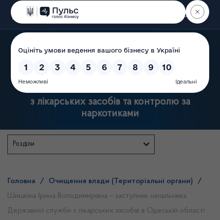
Пошук
Державна служба України
з лікарських засобів та контролю за
наркотиками
Розділи
Головна
/
Очищення влади (Територіальні органи)
/
Шишкіна Ірина Володимирівна – заступник начальника
Державної служби з лікарських засобів в Одеській області