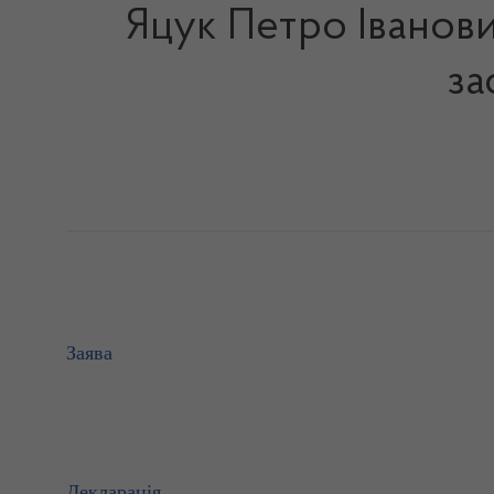
Яцук Петро Іванови
за
Заява
Декларація