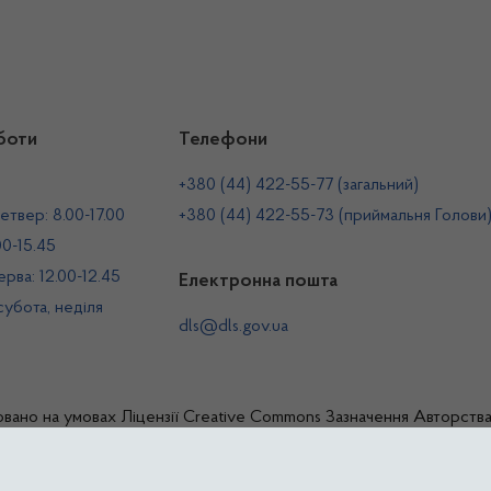
боти
Телефони
+380 (44) 422-55-77 (загальний)
етвер: 8.00-17.00
+380 (44) 422-55-73 (приймальня Голови
00-15.45
рва: 12.00-12.45
Електронна пошта
 субота, неділя
dls@dls.gov.ua
овано на умовах
Ліцензії Creative Commons Зазначення Авторств
жавна служба України з лікарських засобів та контролю за нарко