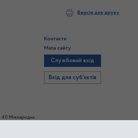
Версія для друку
Контакти
Мапа сайту
Службовий вхід
)
Вхід для суб’єктів
а 4.0 Міжнародна
тиками