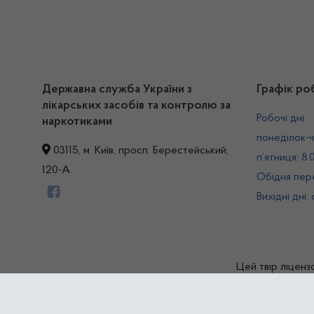
Державна служба України з
Графік ро
лікарських засобів та контролю за
Робочі дні:
наркотиками
понеділок-ч
03115, м. Київ, просп. Берестейський,
п’ятниця: 8.
120-А
Обідня пере
Вихідні дні:
Цей твір ліценз
© Дер