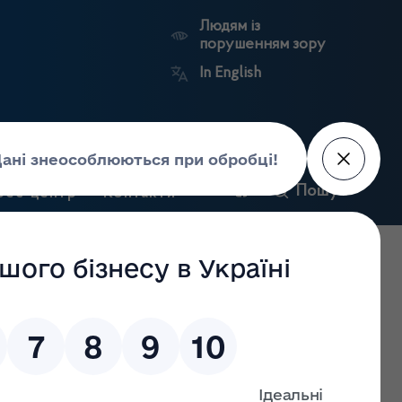
Людям із
порушенням зору
In English
и
Пошук
рес-центр
Контакти
Антикорупційний
ьких
Ринковий
Державні
портал
а
нагляд
реєстри
Держлікслужби
х засобів у Закарпатській області