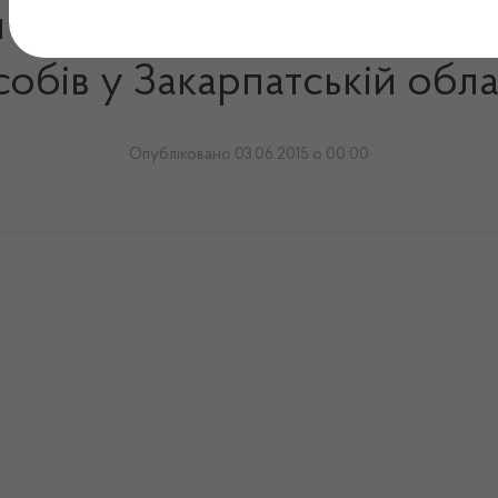
ч – начальник Державної 
собів у Закарпатській обла
Опубліковано 03.06.2015 о 00:00