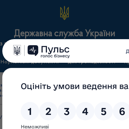
Державна служба України
з лікарських засобів та контролю за наркотикам
Нормативні документи
Для громадськості
П
Ліцензування
здрібна торгівля
Державний
виробництва лікарс
засобами, імпорт
нагляд
засобів, крові т
асобів (крім АФІ)
(контроль)
сертифікація
/
Яцук Петро Іванович – начальник Державної служби з лікарськи