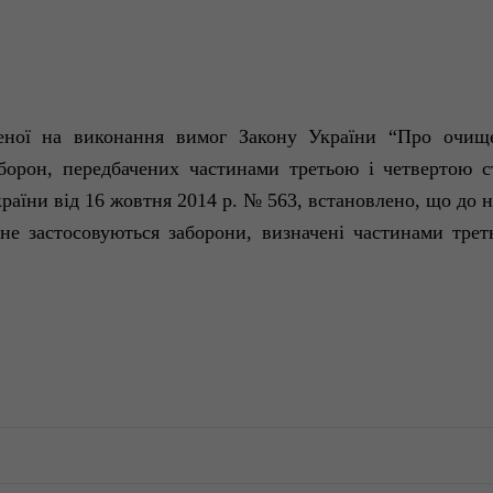
еденої на виконання вимог Закону України “Про очи
заборон, передбачених частинами третьою і четвертою
раїни
від
16
жовтня 2014
р. №
563, встановлено, що до 
не застосовуються
заборони, визначені
частинами трет