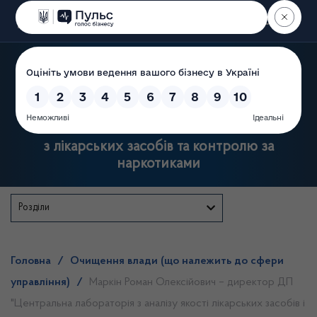
Пошук
Державна служба України
з лікарських засобів та контролю за
наркотиками
Розділи
Головна
/
Очищення влади (що належить до сфери
управління)
/
Маркін Роман Олексійович – директор ДП
"Центральна лабораторія з аналізу якості лікарських засобів і