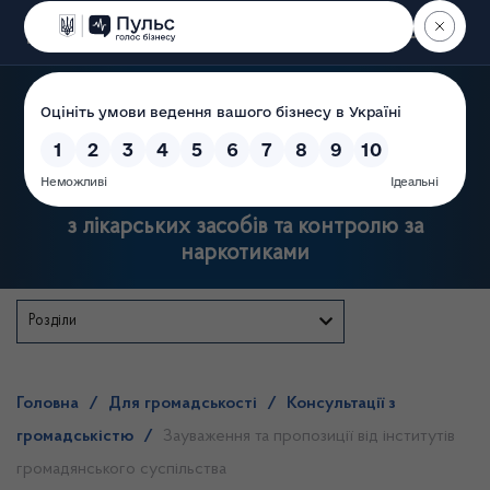
Пошук
Державна служба України
з лікарських засобів та контролю за
наркотиками
Розділи
Головна
/
Для громадськості
/
Консультації з
громадськістю
/
Зауваження та пропозиції від інститутів
громадянського суспільства