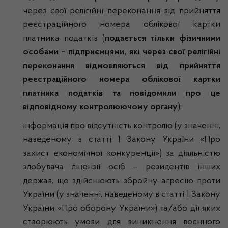
через свої релігійні переконання від прийняття
реєстраційного номера облікової картки
платника податків (
подається тільки фізичними
особами – підприємцями, які через свої релігійні
переконання відмовляються від прийняття
реєстраційного номера облікової картки
платника податків та повідомили про це
відповідному контролюючому органу
);
інформація про відсутність контролю (у значенні,
наведеному в статті 1 Закону України «Про
захист економічної конкуренції») за діяльністю
здобувача ліцензії осіб – резидентів інших
держав, що здійснюють збройну агресію проти
України (у значенні, наведеному в статті 1 Закону
України «Про оборону України») та/або дії яких
створюють умови для виникнення воєнного