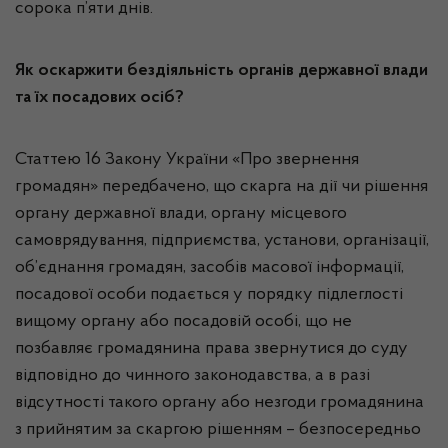
сорока п’яти днів.
Як оскаржити бездіяльність органів державної влади
та їх посадових осіб?
Статтею 16 Закону України «Про звернення
громадян» передбачено, що скарга на дії чи рішення
органу державної влади, органу місцевого
самоврядування, підприємства, установи, організації,
об’єднання громадян, засобів масової інформації,
посадової особи подається у порядку підлеглості
вищому органу або посадовій особі, що не
позбавляє громадянина права звернутися до суду
відповідно до чинного законодавства, а в разі
відсутності такого органу або незгоди громадянина
з прийнятим за скаргою рішенням – безпосередньо