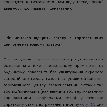
провадження визначеного ним виду господарської
діяльності, що підлягає ліцензуванню.
Чи можливо відкрити аптеку в торговельному
центрі не на першому поверсі?
У приміщеннях торговельних центрів допускається
розміщення аптеки в ізольованому приміщенні на
будь-якому поверсі та без улаштування окремого
самостійного виходу назовні за умови обладнання
торговельного центру пасажирськими ліфтами та/
або підйомниками (нахиленими або вертикальними
піднімальними платформами тощо) у технічно
справному стані з дотримання вимог
пункту 165
цих