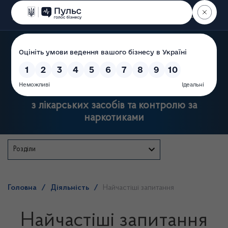
Пошук
Державна служба України
з лікарських засобів та контролю за
наркотиками
Розділи
Головна
/
Діяльність
/
Найчастіші запитання
Найчастіші запитання