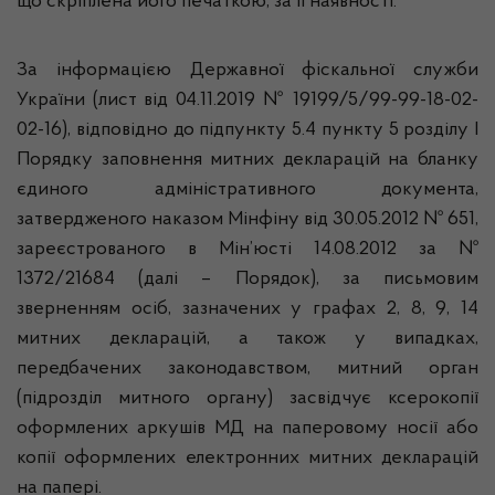
що скріплена його печаткою, за її наявності.
За інформацією Державної фіскальної служби
України (лист від 04.11.2019 № 19199/5/99-99-18-02-
02-16), відповідно до підпункту 5.4 пункту 5 розділу I
Порядку заповнення митних декларацій на бланку
єдиного адміністративного документа,
затвердженого наказом Мінфіну від 30.05.2012 № 651,
зареєстрованого в Мін’юсті 14.08.2012 за №
1372/21684 (далі – Порядок), за письмовим
зверненням осіб, зазначених у графах 2, 8, 9, 14
митних декларацій, а також у випадках,
передбачених законодавством, митний орган
(підрозділ митного органу) засвідчує ксерокопії
оформлених аркушів МД на паперовому носії або
копії оформлених електронних митних декларацій
на папері.