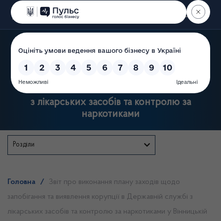
Пошук
Державна служба України
з лікарських засобів та контролю за
наркотиками
Розділи
Головна
/
Звіт про виконання плану заходів щодо
запобігання та виявлення корупції в Державній службі з
лікарських засобів та контролю за наркотиками у Вінницькій