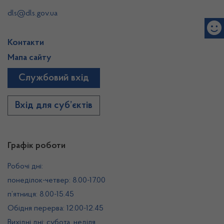
dls@dls.gov.ua
Контакти
Мапа сайту
Службовий вхід
Вхід для суб’єктів
Графік роботи
Робочі дні:
понеділок-четвер: 8.00-17.00
п’ятниця: 8.00-15.45
Обідня перерва: 12.00-12.45
Вихідні дні: субота, неділя