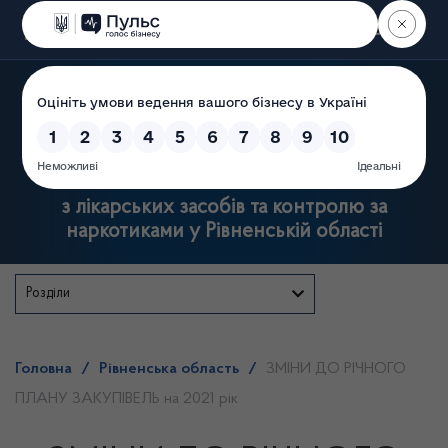
Пошук
Державна служба
з лікарських засобів та контролю за
наркотиками у Рівненській області
Розділи
Головна
/
Рівненська область
/
ЗМІНИ ДО РІЧНОГО
ПЛАНУ ЗАКУПІВЕЛЬ на 2021 рік