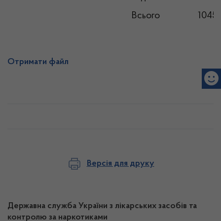
Всього
1045
Отримати файл
Версія для друку
Державна служба України з лікарських засобів та
контролю за наркотиками