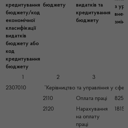
кредитування
бюджету
видатків та
з ур
бюджету/код
кредитування
вн
економічної
бюджету
змін
класифікації
видатків
бюджету або
код
кредитування
бюджету
1
2
3
2307010
“Керівництво та управління у сфері
2110
Оплата праці
82515
2120
Нарахування
18153
на оплату
праці