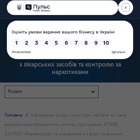
Пошук
Державна служба України
з лікарських засобів та контролю за
наркотиками
Розділи
Головна
/
Інформація щодо структури, обсягів та стану
використання бюджетних коштів з програмою КПКВК
2307010 «Керівництво та управління у сфері лікарських