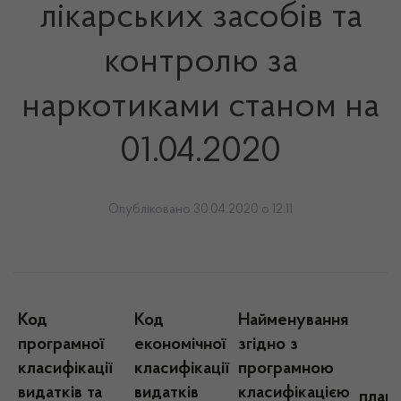
лікарських засобів та
контролю за
наркотиками станом на
01.04.2020
Опубліковано 30.04.2020 о 12:11
Код
Код
Найменування
програмної
економічної
згідно з
класифікації
класифікації
програмною
видатків та
видатків
класифікацією
план 