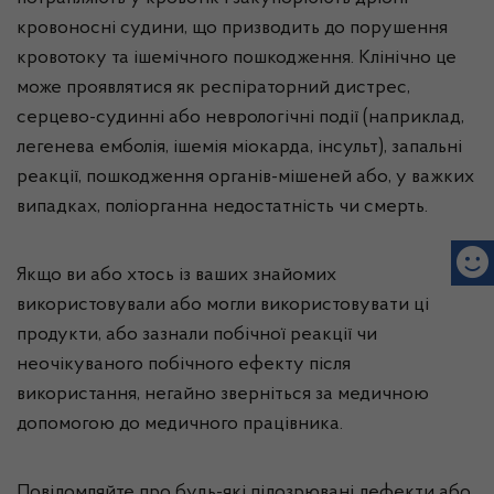
кровоносні судини, що призводить до порушення
кровотоку та ішемічного пошкодження. Клінічно це
може проявлятися як респіраторний дистрес,
серцево-судинні або неврологічні події (наприклад,
легенева емболія, ішемія міокарда, інсульт), запальні
реакції, пошкодження органів-мішеней або, у важких
випадках, поліорганна недостатність чи смерть.
Якщо ви або хтось із ваших знайомих
використовували або могли використовувати ці
продукти, або зазнали побічної реакції чи
неочікуваного побічного ефекту після
використання, негайно зверніться за медичною
допомогою до медичного працівника.
Повідомляйте про будь-які підозрювані дефекти або