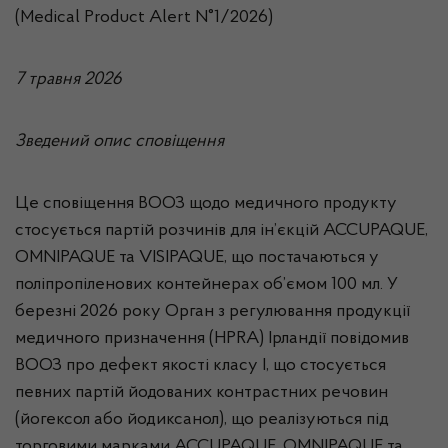
(Medical Product Alert N°1/2026)
7 травня 2026
Зведений опис сповіщення
Це сповіщення ВООЗ щодо медичного продукту
стосується партій розчинів для ін’єкцій ACCUPAQUE,
OMNIPAQUE та VISIPAQUE, що постачаються у
поліпропіленових контейнерах об’ємом 100 мл. У
березні 2026 року Орган з регулювання продукції
медичного призначення (HPRA) Ірландії повідомив
ВООЗ про дефект якості класу I, що стосується
певних партій йодованих контрастних речовин
(йогексол або йодиксанол), що реалізуються під
торговими марками ACCUPAQUE, OMNIPAQUE та