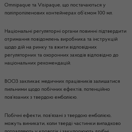
Omnipaque та Visipaque, що постачаються у
поліпропіленових контейнерах об’ємом 100 мл.
Національні регуляторні органи повинні підтвердити
отримання повідомлень виробника та інструкцій
щодо дій на ринку та вжити відповідних
регуляторних та охоронних заходів відповідно до
національних рекомендацій.
ВООЗ закликає медичних працівників залишатися
пильними щодо побічних ефектів, потенційно
пов’язаних з твердою емболією.
Побічні ефекти, пов’язані з твердою емболією,
можуть виникати, коли тверді частинки випадково
потрапляють у кровотік і закупорюють дрібні