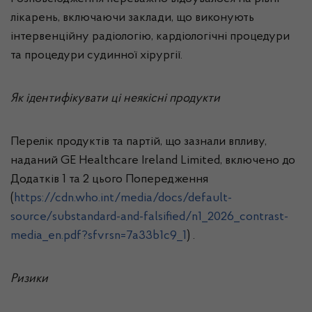
лікарень, включаючи заклади, що виконують
інтервенційну радіологію, кардіологічні процедури
та процедури судинної хірургії.
Як ідентифікувати ці неякісні продукти
Перелік продуктів та партій, що зазнали впливу,
наданий GE Healthcare Ireland Limited, включено до
Додатків 1 та 2 цього Попередження
(
https://cdn.who.int/media/docs/default-
source/substandard-and-falsified/n1_2026_contrast-
media_en.pdf?sfvrsn=7a33b1c9_1
) .
Ризики