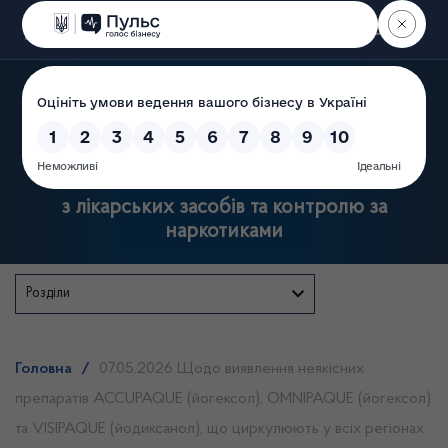
Пошук
Державна служба України
з лікарських засобів та контролю за
наркотиками
Розділи
Головна
/
07.05.2026 Щодо виявлення неякісних
препаратів ACCUPAQUE (йогексол), OMNIPAQUE (йогексол)
та VISIPAQUE (йодиксанол), що циркулюють у всіх регіонах