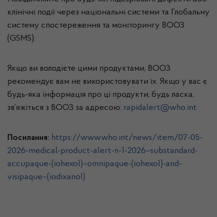
клінічні події через національні системи та Глобальну
систему спостереження та моніторингу ВООЗ
(GSMS).
Якщо ви володієте цими продуктами, ВООЗ
рекомендує вам не використовувати їх. Якщо у вас є
будь-яка інформація про ці продукти, будь ласка,
зв’яжіться з ВООЗ за адресою:
rapidalert@who.int
Посилання:
https://www.who.int/news/item/07-05-
2026-medical-product-alert-n-1-2026–substandard-
accupaque-(iohexol)–omnipaque-(iohexol)-and-
visipaque–(iodixanol)