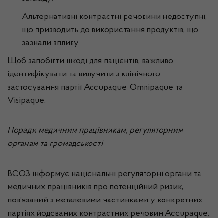
Альтернативні контрастні речовини недоступні,
що призводить до використання продуктів, що
зазнали впливу.
Щоб запобігти шкоді для пацієнтів, важливо
ідентифікувати та вилучити з клінічного
застосування партії Accupaque, Omnipaque та
Visipaque.
Поради медичним працівникам, регуляторним
органам та громадськості
ВООЗ інформує національні регуляторні органи та
медичних працівників про потенційний ризик,
пов’язаний з металевими частинками у конкретних
партіях йодованих контрастних речовин Accupaque,