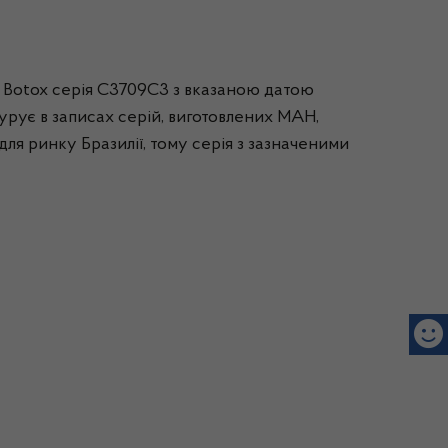
у Botox серія С3709С3 з вказаною датою
гурує в записах серій, виготовлених MAH,
ля ринку Бразилії, тому серія з зазначеними