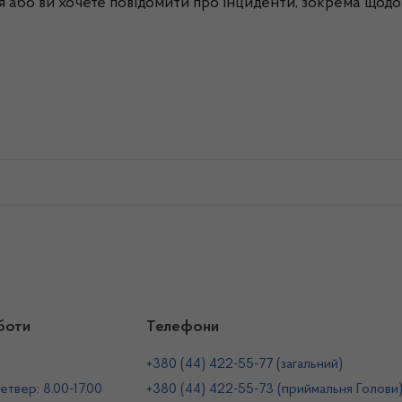
я або ви хочете повідомити про інциденти, зокрема щодо
боти
Телефони
+380 (44) 422-55-77 (загальний)
етвер: 8.00-17.00
+380 (44) 422-55-73 (приймальня Голови