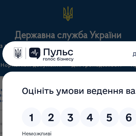
Державна служба України
з лікарських засобів та контролю за наркотикам
Нормативні документи
Для громадськості
П
Ліцензування
здрібна торгівля
Державний
виробництва лікарс
засобами, імпорт
нагляд
засобів, крові т
асобів (крім АФІ)
(контроль)
сертифікація
від Агентства з регулювання охорони здоров’я Бразилії (Anvisa
рентеральні розчини малої ємності, 100U