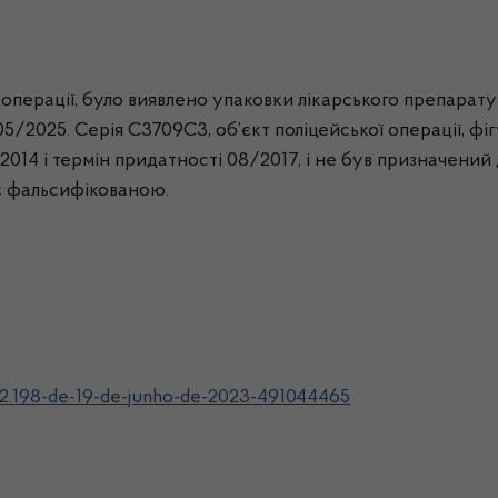
 операції, було виявлено упаковки лікарського препарат
5/2025. Серія C3709C3, об’єкт поліцейської операції, фі
014 і термін придатності 08/2017, і не був призначений д
є фальсифікованою.
-2.198-de-19-de-junho-de-2023-491044465