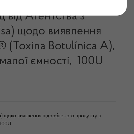
 від Агентства з
isa) щодо виявлення
Toxina Botulínica A),
малої ємності, 100U
a) щодо виявлення підробленого продукту з
 100U