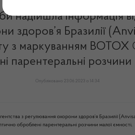
и надійшла інформація від
и здоров’я Бразилії (Anv
у з маркуванням BOTOX ® (
і парентеральні розчини 
Опубліковано 23.06.2023 о 14:34
гентства з регулювання охорони здоров’я Бразилії (Anvis
птично оброблені парентеральні розчини малої ємності,