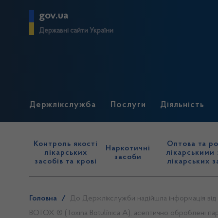
gov.ua
Державні сайти України
Держлікслужба
Послуги
Діяльність
Контроль якості
Оптова та ро
Наркотичні
лікарських
лікарськими 
засоби
засобів та крові
лікарських з
Головна
/
До Держлікслужби надійшла інформація від 
BOTOX ® (Toxina Botulínica A), асептично оброблені па