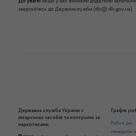
До уваги!
Якщо у вас виникли додаткові запитанн
звертайтесь до Держлікслужби (dls@ dls.gov.ua).
Державна служба України з
Графік ро
лікарських засобів та контролю за
Робочі дні:
наркотиками
понеділок-ч