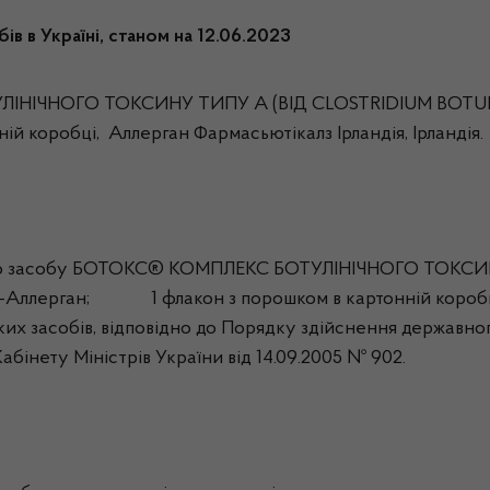
в в Україні, станом на 12.06.2023
ІЧНОГО ТОКСИНУ ТИПУ А (ВІД CLOSTRIDIUM BOTULINUM
ій коробці, Аллерган Фармасьютікалз Ірландія, Ірландія.
ького засобу БОТОКС® КОМПЛЕКС БОТУЛІНІЧНОГО ТОКСИ
ць-Аллерган; 1 флакон з порошком в картонній коробці,
их засобів, відповідно до Порядку здійснення державног
бінету Міністрів України від 14.09.2005 № 902.