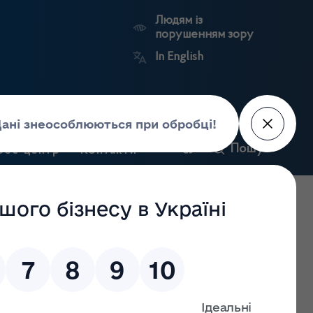
Людям із
порушенням зору
In English
и
Пошук
рес-центр
Контакти
Антикорупційний
ьких
Ринковий
Державні
портал
а
нагляд
реєстри
Держлікслужби
) щодо виявлення підробленого продукту з маркуванням