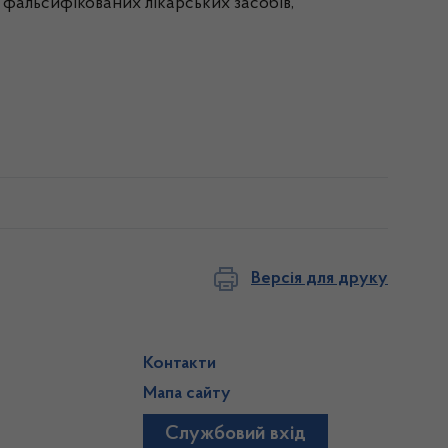
 фальсифікованих лікарських засобів,
Версія для друку
Контакти
Мапа сайту
Службовий вхід
)