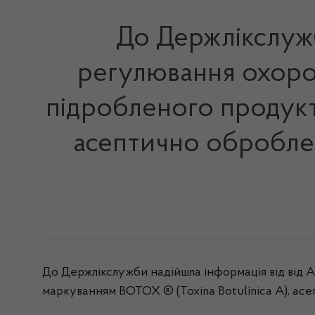
До Держлікслужб
регулювання охорон
підробленого продукт
асептично оброблен
До Держлікслужби надійшла інформація від від А
маркуванням BOTOX ® (Toxina Botulínica A), асе