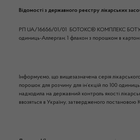
Відомості з державного реєстру лікарських засобі
РП UA/16656/01/01 БОТОКС® КОМПЛЕКС БОТУЛІН
одиниць-Аллерган; 1 флакон з порошком в картонн
Інформуємо, що вищезазначена серія лікарс
порошок для розчину для ін’єкцій по 100 одини
надходила на державний контроль якості лікарськ
ввозяться в Україну, затвердженого постановою Ка