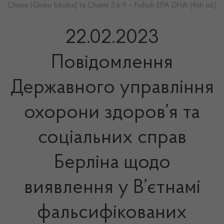
Chime (Ginko biloba) та Chemi 3.6.9 – Fisholi EPA DHA (fish oil)
22.02.2023
Повідомлення
Державного управління
охорони здоров’я та
соціальних справ
Берліна щодо
виявлення у В’єтнамі
фальсифікованих