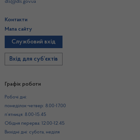
dls@dls.gov.ua
Контакти
Мапа сайту
Службовий вхід
Вхід для суб’єктів
Графік роботи
Робочі дні:
понеділок-четвер: 8.00-17.00
п’ятниця: 8.00-15.45
Обідня перерва: 12.00-12.45
Вихідні дні: субота, неділя