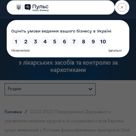
Пошук
Державна служба України
з лікарських засобів та контролю за
наркотиками
Розділи
Головна
/
22.02.2023 Повідомлення Державного
управління охорони здоров’я та соціальних справ Берліна
щодо виявлення у В’єтнамі фальсифікованих препаратів Gink