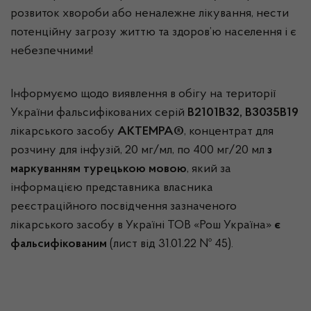
розвиток хвороби або неналежне лікування, нести
потенційну загрозу життю та здоров’ю населення і є
небезпечними!
Інформуємо щодо виявлення в обігу на території
України фальсифікованих серій
В2101В32, В3035В19
лікарського засобу
АКТЕМРА®
, концентрат для
розчину для інфузій, 20 мг/мл, по 400 мг/20 мл
з
маркуванням турецькою мовою
, який за
інформацією представника власника
реєстраційного посвідчення зазначеного
лікарського засобу в Україні ТОВ «Рош Україна»
є
фальсифікованим
(лист від 31.01.22 № 45).