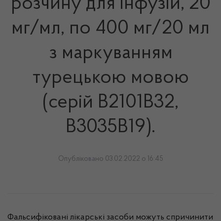
розчину для інфузій, 20
мг/мл, по 400 мг/20 мл
з маркуванням
турецькою мовою
(серій В2101В32,
В3035В19).
Опубліковано 03.02.2022 о 16:45
Фальсифіковані лікарські засоби можуть спричинити