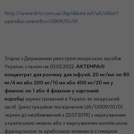
http://www.drlz.com.ua/ibp/ddsite.nsf/all/shlist?
opendocument&rs=13909/01/01
Згідно з Державним реєстром лікарських засобів
України, станом на 03.02.2022,
АКТЕМРА®
концентрат для розчину для інфузій, 20 мг/мл; по 80
мг/4 мл або 200 мг/10 мл або 400 мг/20 мл у
флаконі; по 1 або 4 флакони у картонній
коробці
зареєстрований в Україні, як лікарський
засіб (реєстраційне посвідчення UA/13909/01/01,
термін дії необмежений з 22.07.2019) з маркуванням
українською мовою або з маркуванням англійською,
французькою та арабською мовами зі стикером