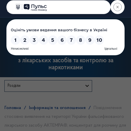
Пошук
Державна служба України
з лікарських засобів та контролю за
наркотиками
Розділи
Головна
/
Інформація та оголошення
/
Повідомлення
стосовно виявлення на території України фальсифікованого
лікарського засобу АКТЕМРА®, концентрат для розчину для