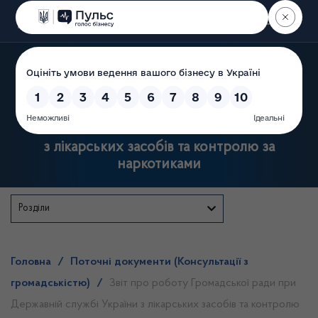
Пошук
Державна служба України
з лікарських засобів та контролю за
наркотиками
Розділи
Головна
/
Поточні документи (Консультації з
громадськістю)
/
Звіт про роботу Громадської ради при
Державній службі України з лікарських засобів та контролю