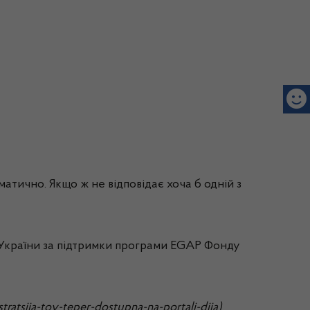
атично. Якщо ж не відповідає хоча б одній з
ї України за підтримки програми EGAP Фонду
siia-tov-teper-dostupna-na-portali-diia)