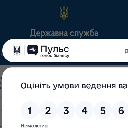
Державна служба
Нормативні документи
Для громадськості
П
Ліцензування
здрібна торгівля
Державний
виробництва лікарс
засобами, імпорт
нагляд
засобів, крові т
асобів (крім АФІ)
(контроль)
сертифікація
ична реєстрація ТОВ тепер доступна на порталі Дія