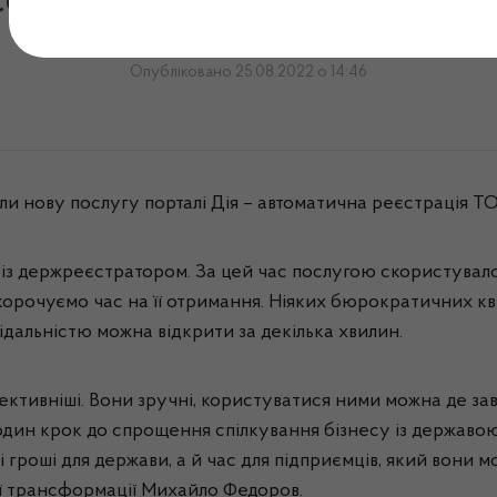
страція ТОВ тепер доступн
Опубліковано 25.08.2022 о 14:46
ли нову послугу порталі Дія – автоматична реєстрація Т
із держреєстратором. За цей час послугою скористувалос
орочуємо час на її отримання. Ніяких бюрократичних квес
дальністю можна відкрити за декілька хвилин.
ективніші. Вони зручні, користуватися ними можна де завг
 один крок до спрощення спілкування бізнесу із державо
роші для держави, а й час для підприємців, який вони мо
ої трансформації Михайло Федоров.