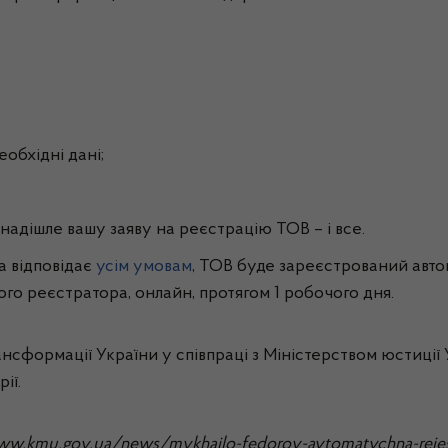
еобхідні дані;
надішле вашу заяву на реєстрацію ТОВ – і все.
 відповідає
усім умовам
, ТОВ буде зареєстрований автом
ого реєстратора, онлайн, протягом 1 робочого дня.
нсформації України у співпраці з Міністерством юстиці
ії.
.kmu.gov.ua/news/mykhailo-fedorov-avtomatychna-reiestrat