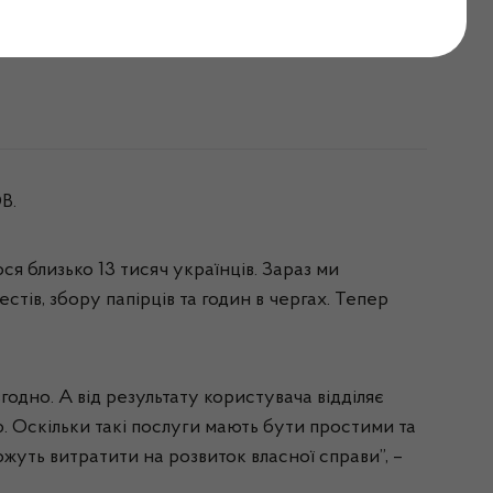
а на порталі Дія
ОВ.
я близько 13 тисяч українців. Зараз ми
тів, збору папірців та годин в чергах. Тепер
одно. А від результату користувача відділяє
ю. Оскільки такі послуги мають бути простими та
жуть витратити на розвиток власної справи”, –