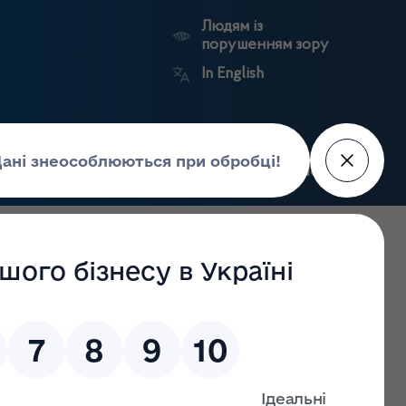
Людям із
порушенням зору
In English
Пошук
рес-центр
Контакти
Антикорупційний
ьких
Ринковий
Державні
портал
а
нагляд
реєстри
Держлікслужби