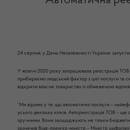
Автоматична реє
24 серпня, у День Незалежності України, запусти
У жовтні 2020 року запрацювала реєстрація ТОВ 
прибираємо людський фактор з цієї послуги та ск
відкрити власне товариство із обмеженою відпові
“Ми віримо у те, що автоматичні послуги – найеф
усього декілька кліків. Автореєстрація ТОВ – ще
зручними. Вони заощаджують не тільки бюджетні г
зазначив Віце-прем’єр-міністр – Міністр цифров