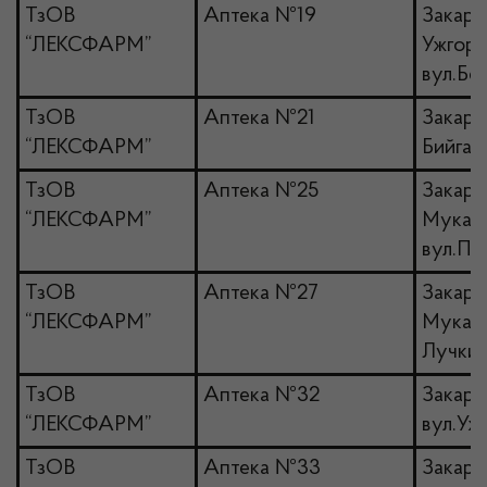
ТзОВ
Аптека №19
Закарпа
“ЛЕКСФАРМ”
Ужгоро
вул.Бер
ТзОВ
Аптека №21
Закарпа
“ЛЕКСФАРМ”
Бийгань
ТзОВ
Аптека №25
Закарпа
“ЛЕКСФАРМ”
Мукачів
вул.Пи
ТзОВ
Аптека №27
Закарпа
“ЛЕКСФАРМ”
Мукачів
Лучки,
ТзОВ
Аптека №32
Закарп
“ЛЕКСФАРМ”
вул.Уж
ТзОВ
Аптека №33
Закарп