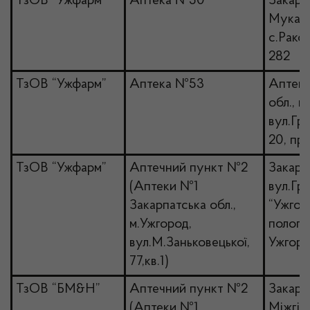
ТзОВ “Ужфарм”
Аптека №50
Закарпа
Мукачі
с.Рако
282
ТзОВ “Ужфарм”
Аптека №53
Аптека
обл., м
вул.Гр
20, пр
ТзОВ “Ужфарм”
Аптечний пункт №2
Закарп
(Аптеки №1
вул.Гр
Закарпатська обл.,
“Ужгор
м.Ужгород,
полого
вул.М.Заньковецької,
Ужгоро
77,кв.1)
ТзОВ “БМ&Н”
Аптечний пункт №2
Закарп
(Аптеки №1
Міжгір’