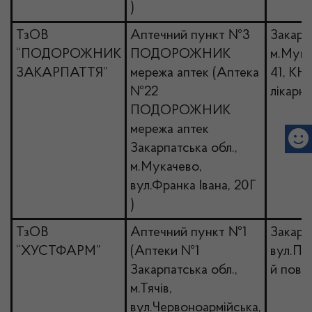
)
ТзОВ
Аптечний пункт №3
Закарпа
“ПОДОРОЖНИК
ПОДОРОЖНИК
м.Мука
ЗАКАРПАТТЯ”
мережа аптек (Аптека
41, КН
№22
лікарн
ПОДОРОЖНИК
мережа аптек
Закарпатська обл.,
м.Мукачево,
вул.Франка Івана, 20Г
)
ТзОВ
Аптечний пункт №1
Закарпа
“ХУСТФАРМ”
(Аптеки №1
вул.Пуш
Закарпатська обл.,
й пове
м.Тячів,
вул.Червоноармійська,