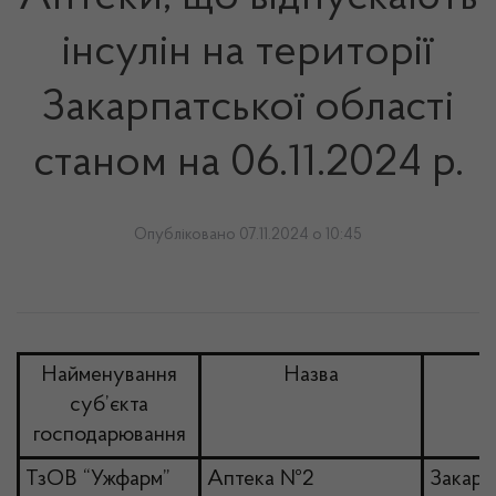
інсулін на території
Закарпатської області
станом на 06.11.2024 р.
Опубліковано 07.11.2024 о 10:45
Найменування
Назва
суб’єкта
господарювання
ТзОВ “Ужфарм”
Аптека №2
Закарп