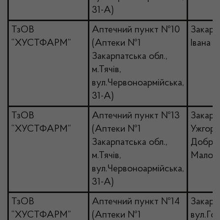
31-А)
ТзОВ
Аптечний пункт №10
Закарп
“ХУСТФАРМ”
(Аптеки №1
Івана 
Закарпатська обл.,
м.Тячів,
вул.Червоноармійська,
31-А)
ТзОВ
Аптечний пункт №13
Закарпа
“ХУСТФАРМ”
(Аптеки №1
Ужгоро
Закарпатська обл.,
Доброн
м.Тячів,
Малодо
вул.Червоноармійська,
31-А)
ТзОВ
Аптечний пункт №14
Закарпа
“ХУСТФАРМ”
(Аптеки №1
вул.Гол