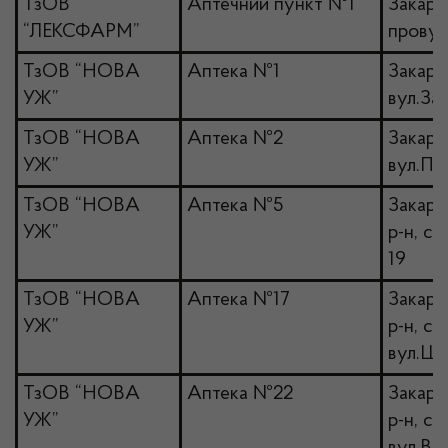
ТзОВ
Аптечний пункт №1
Закарпа
“ЛЕКСФАРМ”
провул
ТзОВ “НОВА
Аптека №1
Закарп
УЖ”
вул.За
ТзОВ “НОВА
Аптека №2
Закарп
УЖ”
вул.Пер
ТзОВ “НОВА
Аптека №5
Закарп
УЖ”
р-н, се
19
ТзОВ “НОВА
Аптека №17
Закарп
УЖ”
р-н, см
вул.Ше
ТзОВ “НОВА
Аптека №22
Закарп
УЖ”
р-н, см