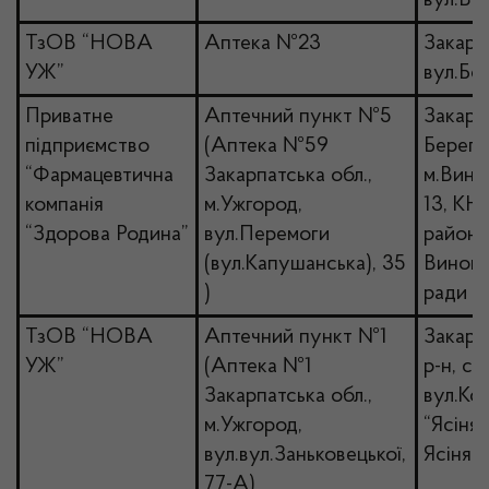
вул.Во
ТзОВ “НОВА
Аптека №23
Закарп
УЖ”
вул.Бо
Приватне
Аптечний пункт №5
Закарпа
підприємство
(Аптека №59
Берегів
“Фармацевтична
Закарпатська обл.,
м.Виног
компанія
м.Ужгород,
13, КН
“Здорова Родина”
вул.Перемоги
районн
(вул.Капушанська), 35
Виногр
)
ради З
ТзОВ “НОВА
Аптечний пункт №1
Закарп
УЖ”
(Аптека №1
р-н, см
Закарпатська обл.,
вул.Ко
м.Ужгород,
“Ясінян
вул.вул.Заньковецької,
Ясінян
77-А)