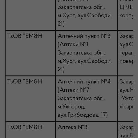
Закарпатська обл.,
ЦРЛ, а
м.Хуст, вул.Свободи,
корпус
21)
ТзОВ “БМ&Н”
Аптечний пункт №3
Закарп
(Аптеки №1
вул.Са
Закарпатська обл.,
терапе
м.Хуст, вул.Свободи,
поверх
21)
ТзОВ “БМ&Н”
Аптечний пункт №4
Закарп
(Аптеки №7
вул.Ми
Закарпатська обл.,
“Ужгор
м.Ужгород,
лікарня
вул.Грибоєдова, 17)
ТзОВ “БМ&Н”
Аптека №3
Закарпа
вул.Біл