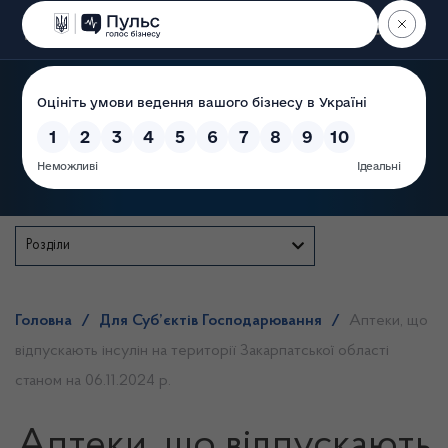
Пошук
Державна служба
Розділи
Головна
/
Для Суб’єктів Господарювання
/
Аптеки, що
відпускають інсулін на території Закарпатської області
станом на 06.11.2024 р.
Аптеки, що відпускають