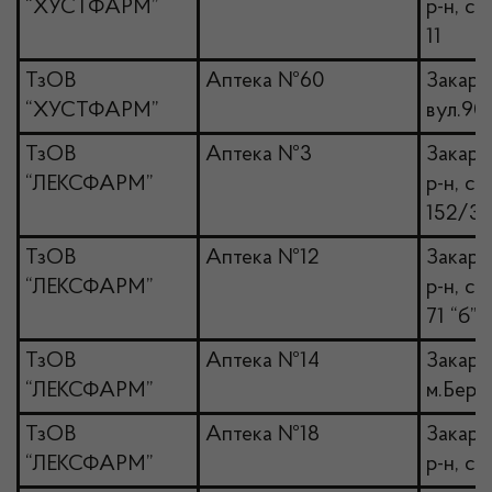
“ХУСТФАРМ”
р-н, с
11
ТзОВ
Аптека №60
Закарпа
“ХУСТФАРМ”
вул.90
ТзОВ
Аптека №3
Закарп
“ЛЕКСФАРМ”
р-н, с.
152/3
ТзОВ
Аптека №12
Закарп
“ЛЕКСФАРМ”
р-н, с.
71 “б”
ТзОВ
Аптека №14
Закарпа
“ЛЕКСФАРМ”
м.Берег
ТзОВ
Аптека №18
Закарп
“ЛЕКСФАРМ”
р-н, с.