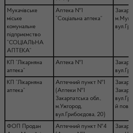
Мукачівське
Аптека №1
Закарпа
міське
“Соціальна аптека”
м.Мука
комунальне
вул.Гр
підприємство
“СОЦІАЛЬНА
АПТЕКА”
КП “Лікарняна
Аптека №1
Закарп
аптека”
вул.Гр
КП “Лікарняна
Аптечний пункт №1
Закарпа
аптека”
(Аптеки №1
Закарп
Закарпатська обл.,
вул.Гр
м.Ужгород,
й пове
вул.Грибоєдова, 20)
ФОП Продан
Аптечний пункт №4
Закарпа