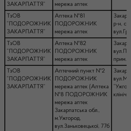
ЗАКАРПАТТЯ”
мережа аптек
ТзОВ
Аптека №81
Закарпа
“ПОДОРОЖНИК
ПОДОРОЖНИК
р-н, с
ЗАКАРПАТТЯ”
мережа аптек
вул.Гр
ТзОВ
Аптека №82
Закарп
“ПОДОРОЖНИК
ПОДОРОЖНИК
вул.Па
ЗАКАРПАТТЯ”
мережа аптек
прим.2
ТзОВ
Аптечний пункт №2
Закарп
“ПОДОРОЖНИК
ПОДОРОЖНИК
вул.Ми
ЗАКАРПАТТЯ”
мережа аптек (Аптека
“Ужгор
№8 ПОДОРОЖНИК
клініч
мережа аптек
Закарпатська обл.,
м.Ужгород,
вул.Заньковецької, 77б