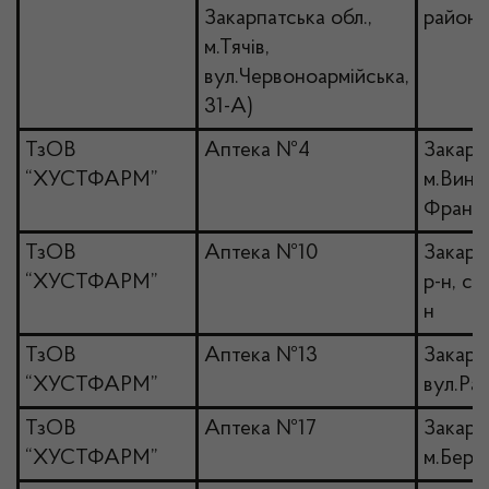
Закарпатська обл.,
районна
м.Тячів,
вул.Червоноармійська,
31-А)
ТзОВ
Аптека №4
Закарпа
“ХУСТФАРМ”
м.Виног
Франка
ТзОВ
Аптека №10
Закарп
“ХУСТФАРМ”
р-н, с.
н
ТзОВ
Аптека №13
Закарп
“ХУСТФАРМ”
вул.Рак
ТзОВ
Аптека №17
Закарпа
“ХУСТФАРМ”
м.Берег