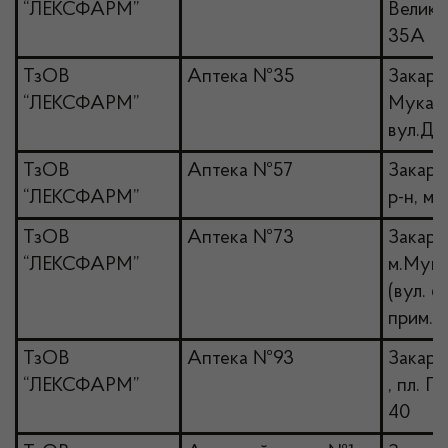
“ЛЕКСФАРМ”
Велики
35А
ТзОВ
Аптека №35
Закарпа
“ЛЕКСФАРМ”
Мукачів
вул.Ду
ТзОВ
Аптека №57
Закарп
“ЛЕКСФАРМ”
р-н, м.
ТзОВ
Аптека №73
Закарпа
“ЛЕКСФАРМ”
м.Мука
(вул. 6
прим. 4
ТзОВ
Аптека №93
Закарп
“ЛЕКСФАРМ”
, пл. П
40