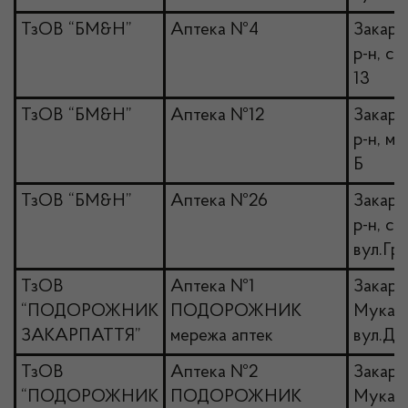
ТзОВ “БМ&Н”
Аптека №4
Закарп
р-н, с.
13
ТзОВ “БМ&Н”
Аптека №12
Закарп
р-н, м.
Б
ТзОВ “БМ&Н”
Аптека №26
Закарп
р-н, се
вул.Гр
ТзОВ
Аптека №1
Закарпа
“ПОДОРОЖНИК
ПОДОРОЖНИК
Мукачів
ЗАКАРПАТТЯ”
мережа аптек
вул.Ду
ТзОВ
Аптека №2
Закарпа
“ПОДОРОЖНИК
ПОДОРОЖНИК
Мукачі