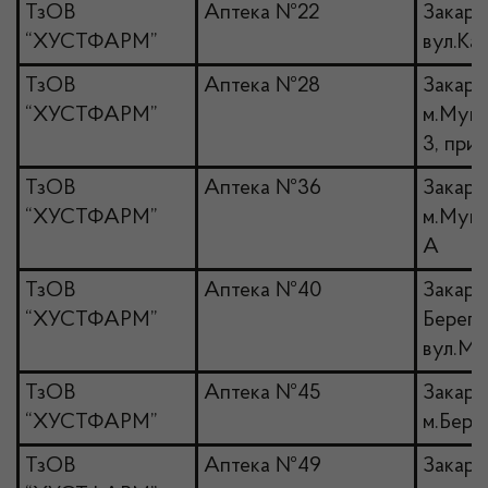
ТзОВ
Аптека №22
Закарп
“ХУСТФАРМ”
вул.Ка
ТзОВ
Аптека №28
Закарпа
“ХУСТФАРМ”
м.Мука
3, прим
ТзОВ
Аптека №36
Закарпа
“ХУСТФАРМ”
м.Мука
А
ТзОВ
Аптека №40
Закарпа
“ХУСТФАРМ”
Берегів
вул.Ми
ТзОВ
Аптека №45
Закарп
“ХУСТФАРМ”
м.Берег
ТзОВ
Аптека №49
Закарп