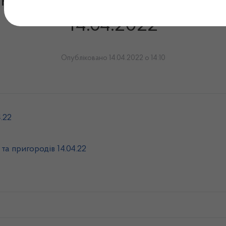
ють на території Одеської
14.04.2022
Опубліковано 14.04.2022 о 14:10
.22
та пригородів 14.04.22