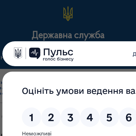
Державна служба
Нормативні документи
Для громадськості
П
Ліцензування
здрібна торгівля
Державний
виробництва лікарс
засобами, імпорт
нагляд
засобів, крові т
асобів (крім АФІ)
(контроль)
сертифікація
 які працюють на території Одеської області станом на 14.04.202