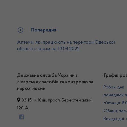
Попередня
Аптеки, які працюють на території Одеської
області станом на 13.04.2022
Державна служба України з
Графік ро
лікарських засобів та контролю за
Робочі дні:
наркотиками
понеділок-ч
03115, м. Київ, просп. Берестейський,
п’ятниця: 8.
120-А
Обідня пере
Вихідні дні: