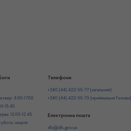
боти
Телефони
+380 (44) 422-55-77 (загальний)
етвер: 8.00-17.00
+380 (44) 422-55-73 (приймальня Голови
00-15.45
рва: 12.00-12.45
Електронна пошта
 субота, неділя
dls@dls.gov.ua