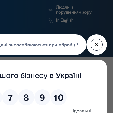
Людям із
порушенням зору
In English
Пошук
рес-центр
Контакти
Антикорупційний
ьких
Ринковий
Державні
портал
а
нагляд
реєстри
Держлікслужби
2