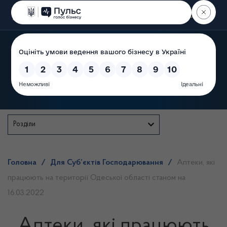
Пошук
Державна служба
Розділи
Головна
/
Для Суб’єктів Господарювання
/
Аптеки, які
працюють на території Одеської області станом на
16.03.2022
Аптеки, які працюють