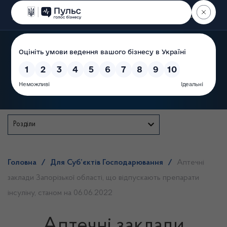
Пошук
Державна служба
Розділи
Головна
/
Для Суб’єктів Господарювання
/
Аптечні
заклади Запорізької області, що відпускають препарати
інсуліну, станом на 06.06.2022
Аптечні заклади