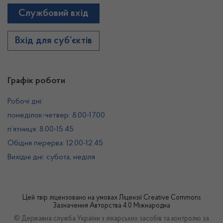
Службовий вхід
Вхід для суб’єктів
Графік роботи
Робочі дні:
понеділок-четвер: 8.00-17.00
п’ятниця: 8.00-15.45
Обідня перерва: 12.00-12.45
Вихідні дні: субота, неділя
Цей твір ліцензовано на умовах
Ліцензії Creative Commons
Зазначення Авторства 4.0 Міжнародна
© Державна служба України з лікарських засобів та контролю за