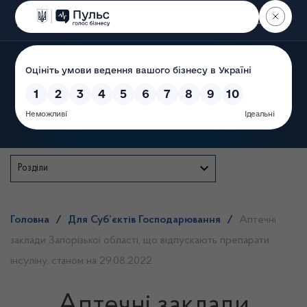
Пошук
Державна служба
Розділи
Головна
/
Для Суб’єктів Господарювання
/
Аптечні
заклади Запорізької області, що відпускають препарати
інсуліну, станом на 29.08.2022
Аптечні заклади