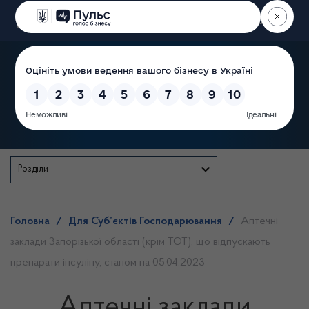
Пошук
Державна служба
Розділи
Головна
/
Для Суб’єктів Господарювання
/
Аптечні
заклади Запорізької області (крім ТОТ), що відпускають
препарати інсуліну, станом на 05.04.2023
Аптечні заклади