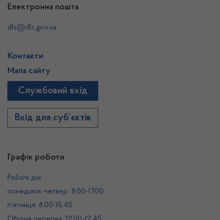
Електронна пошта
dls@dls.gov.ua
Контакти
Мапа сайту
Службовий вхід
Вхід для суб’єктів
Графік роботи
Робочі дні:
понеділок-четвер: 8.00-17.00
п’ятниця: 8.00-15.45
Обідня перерва: 12.00-12.45