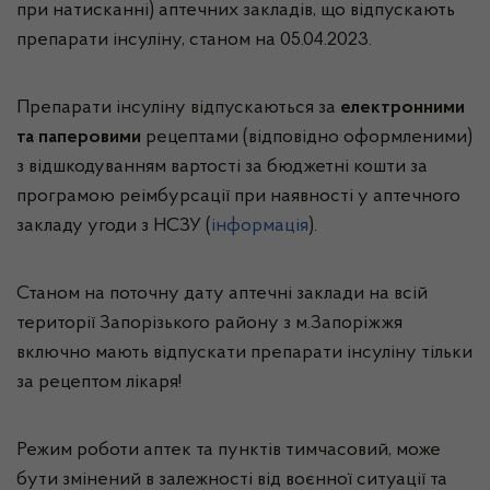
при натисканні) аптечних закладів, що відпускають
препарати інсуліну, станом на 05.04.2023.
Препарати інсуліну відпускаються за
електронними
та паперовими
рецептами (відповідно оформленими)
з відшкодуванням вартості за бюджетні кошти за
програмою реімбурсації при наявності у аптечного
закладу угоди з НСЗУ (
інформація
).
Станом на поточну дату аптечні заклади на всій
території Запорізького району з м.Запоріжжя
включно мають відпускати препарати інсуліну тільки
за рецептом лікаря!
Режим роботи аптек та пунктів тимчасовий, може
бути змінений в залежності від воєнної ситуації та