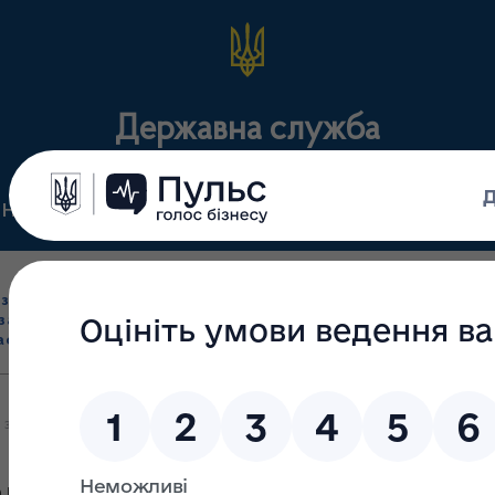
Державна служба
Нормативні документи
Для громадськості
П
Ліцензування
здрібна торгівля
Державний
виробництва лікарс
засобами, імпорт
нагляд
засобів, крові т
асобів (крім АФІ)
(контроль)
сертифікація
 заклади Запорізької області, що відпускають препарати інсуліну,