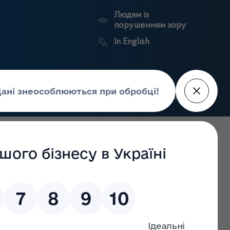
Людям із
порушенням зору
In English
Пошук
рес-центр
Контакти
Антикорупційний
ьких
Ринковий
Державні
портал
а
нагляд
реєстри
Держлікслужби
 станом на 19.02.2024