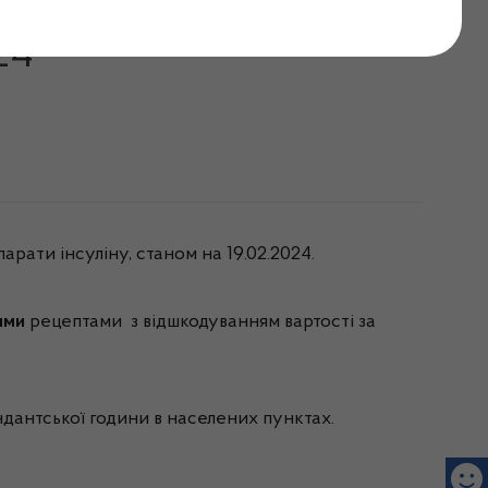
дпускають препарати
24
рати інсуліну, станом на 19.02.2024.
ими
рецептами з відшкодуванням вартості за
ндантської години в населених пунктах.