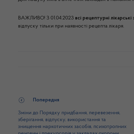
ВАЖЛИВО! З 01.04.2023
всі рецептурні лікарські
відпуску тільки при наявності рецепта лікаря.
Попередня
Зміни до Порядку придбання, перевезення,
зберігання, відпуску, використання та
знищення наркотичних засобів, психотропних
речовин і прекурсорів у закладах охорони