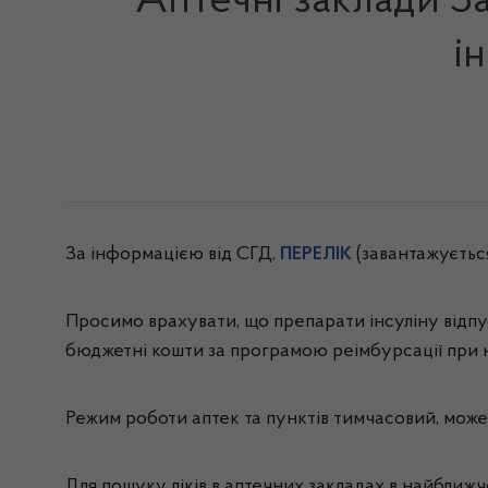
Аптечні заклади За
і
За інформацією від СГД,
ПЕРЕЛІК
(завантажується
Просимо врахувати, що препарати інсуліну відпус
бюджетні кошти за програмою реімбурсації при н
Режим роботи аптек та пунктів тимчасовий, може 
Для пошуку ліків в аптечних закладах в найближч