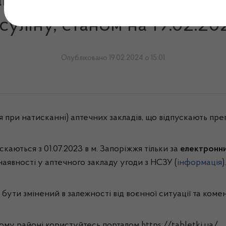
порізької області, що ві
нсуліну, станом на 19.02.20
Опубліковано 19.02.2024 о 15:01
 при натисканні) аптечних закладів, що відпускають препа
каються з 01.07.2023 в м. Запоріжжя тільки за
електронн
аявності у аптечного закладу угоди з НСЗУ (
інформація
).
бути змінений в залежності від воєнної ситуації та коме
ому районі користуйтесь порталом https://tabletki.ua/