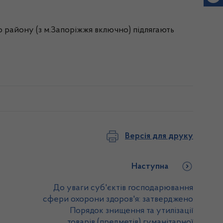
го району (з м.Запоріжжя включно) підлягають
Версія для друку
Наступна
До уваги суб'єктів господарювання
сфери охорони здоров'я: затверджено
Порядок знищення та утилізації
товарів (предметів) гуманітарної