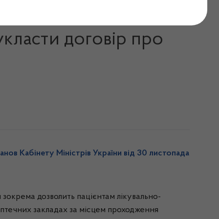
ні або на території
укласти договір про
нов Кабінету Міністрів України від 30 листопада
 зокрема дозволить пацієнтам лікувально-
 аптечних закладах за місцем проходження