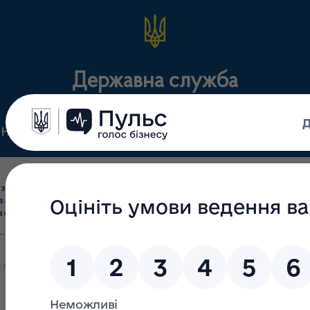
Державна служба
Нормативні документи
Для громадськості
П
Ліцензування
здрібна торгівля
Державний
виробництва лікарс
засобами, імпорт
нагляд
засобів, крові т
асобів (крім АФІ)
(контроль)
сертифікація
 заклади, які розташовані в приміщенні або на території лікуваль