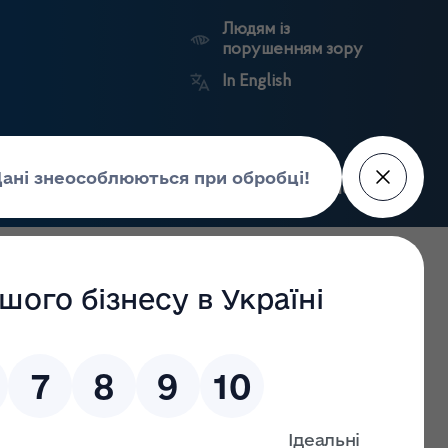
Людям із
порушенням зору
In English
Пошук
рес-центр
Контакти
Антикорупційний
ьких
Ринковий
Державні
портал
а
нагляд
реєстри
Держлікслужби
но-профілактичного закладу, мають укласти договір про