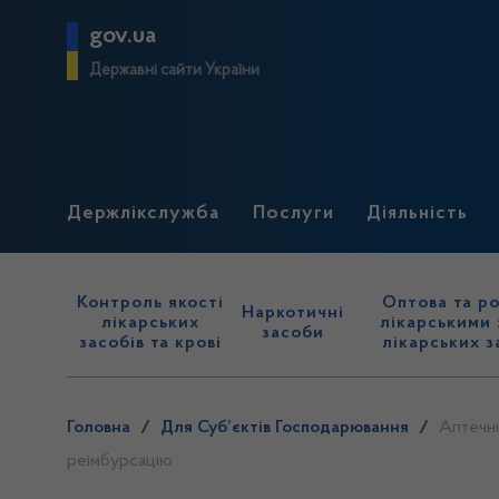
gov.ua
Державні сайти України
Держлікслужба
Послуги
Діяльність
Контроль якості
Оптова та ро
Наркотичні
лікарських
лікарськими 
засоби
засобів та крові
лікарських з
Головна
/
Для Суб’єктів Господарювання
/
Аптечні
реімбурсацію