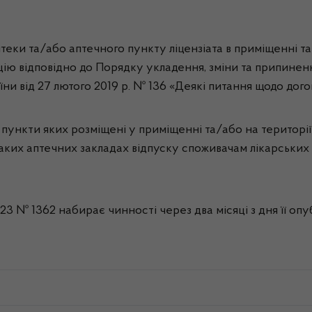
птеки та/або аптечного пункту ліцензіата в приміщенні т
ацію відповідно до Порядку укладення, зміни та припине
ни від 27 лютого 2019 р. № 136 «Деякі питання щодо дог
пункти яких розміщені у приміщенні та/або на території 
аких аптечних закладах відпуску споживачам лікарських 
023 № 1362 набирає чинності через два місяці з дня її опу