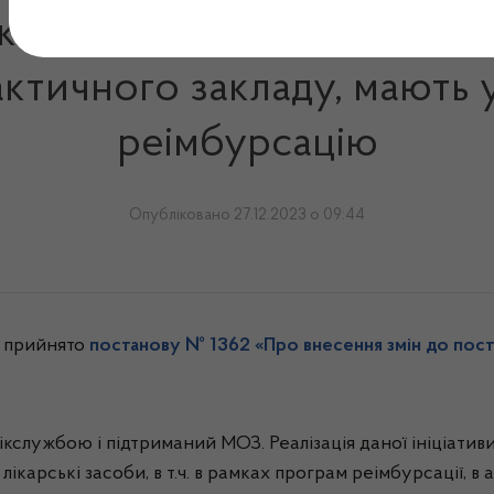
кі розташовані в приміщен
ктичного закладу, мають 
реімбурсацію
Опубліковано 27.12.2023 о 09:44
у прийнято
постанову № 1362 «Про внесення змін до поста
службою і підтриманий МОЗ. Реалізація даної ініціативи
ікарські засоби, в т.ч. в рамках програм реімбурсації, в