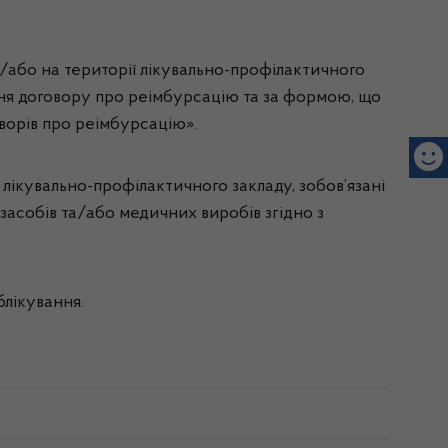
а/або на території лікувально-профілактичного
ння договору про реімбурсацію та за формою, що
оворів про реімбурсацію».
лікувально-профілактичного закладу, зобов’язані
засобів та/або медичних виробів згідно з
блікування.