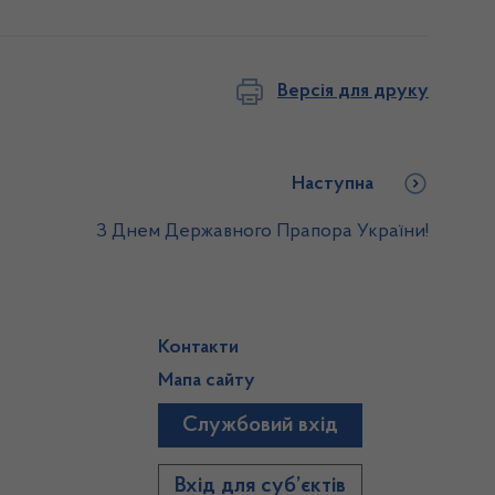
Версія для друку
Наступна
З Днем Державного Прапора України!
Контакти
Мапа сайту
Службовий вхід
)
Вхід для суб’єктів