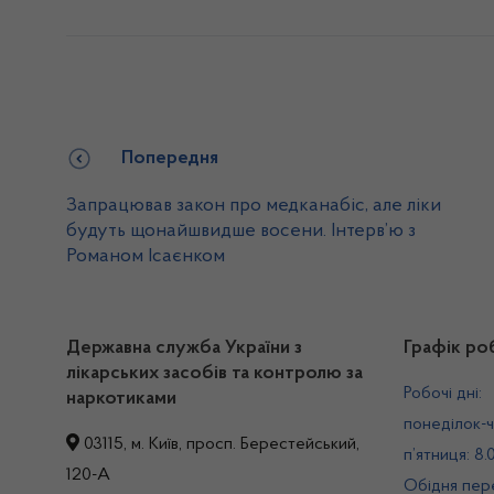
Попередня
Запрацював закон про медканабіс, але ліки
будуть щонайшвидше восени. Інтерв’ю з
Романом Ісаєнком
Державна служба України з
Графік ро
лікарських засобів та контролю за
Робочі дні:
наркотиками
понеділок-ч
03115, м. Київ, просп. Берестейський,
п’ятниця: 8.
120-А
Обідня пере