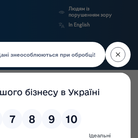
Людям із
порушенням зору
In English
Пошук
рес-центр
Контакти
Антикорупційний
ьких
Ринковий
Державні
портал
а
нагляд
реєстри
Держлікслужби
их, фармацевтичних працівників та фахівців з