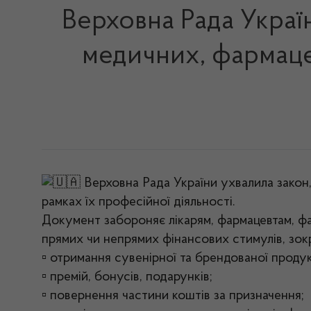
Верховна Рада Украї
медичних, фармацев
Верховна Рада України ухвалила закон,
рамках їх професійної діяльності.
Документ забороняє лікарям, фармацевтам, фахі
прямих чи непрямих фінансових стимулів, зок
▫︎
отримання сувенірної та брендованої продукц
▫︎
премій, бонусів, подарунків;
▫︎
повернення частини коштів за призначення;