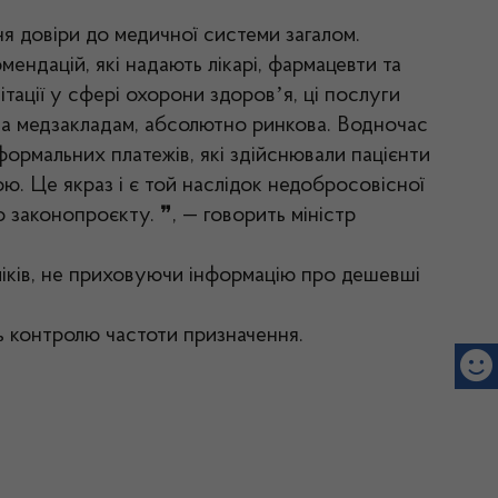
я довіри до медичної системи загалом.
ендацій, які надають лікарі, фармацевти та
ітації у сфері охорони здоровʼя, ці послуги
ва медзакладам, абсолютно ринкова. Водночас
рмальних платежів, які здійснювали пацієнти
ою. Це якраз і є той наслідок недобросовісної
о законопроєкту. ❞, — говорить міністр
ліків, не приховуючи інформацію про дешевші
ь контролю частоти призначення.