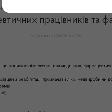
ни ухвалила закон, що п
тичних працівників та фахі
Опубліковано 22.08.2024 о 15:01
 що посилює обмеження для медичних, фармацевтичних п
вцям з реабілітації призначати ліки, медвироби чи до
рема:
ії;