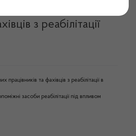
осилює обмеження для
вців з реабілітації
рацівників та фахівців з реабілітації в
поміжні засоби реабілітації під впливом