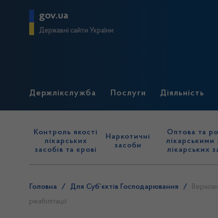
gov.ua
Державні сайти України
Держлікслужба
Послуги
Діяльність
Контроль якості
Оптова та ро
Наркотичні
лікарських
лікарськими 
засоби
засобів та крові
лікарських з
Головна
/
Для Суб’єктів Господарювання
/
Верховн
реабілітації