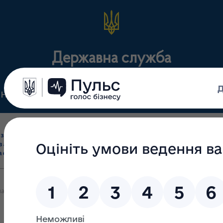
Державна служба
Нормативні документи
Для громадськості
П
Ліцензування
здрібна торгівля
Державний
виробництва лікарс
засобами, імпорт
нагляд
засобів, крові т
асобів (крім АФІ)
(контроль)
сертифікація
а Рада України ухвалила закон, що посилює обмеження для медичн