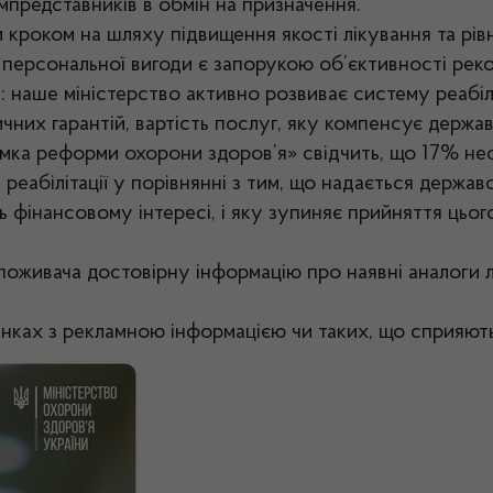
рмпредставників в обмін на призначення.
кроком на шляху підвищення якості лікування та рівн
 персональної вигоди є запорукою об’єктивності реком
д: наше міністерство активно розвиває систему реабіл
них гарантій, вартість послуг, яку компенсує держа
ка реформи охорони здоров’я» свідчить, що 17% нефо
реабілітації у порівнянні з тим, що надається держав
ь фінансовому інтересі, і яку зупиняє прийняття цьог
поживача достовірну інформацію про наявні аналоги 
анках з рекламною інформацією чи таких, що сприяют