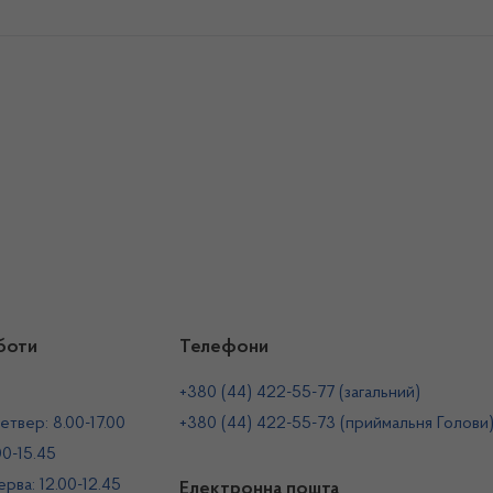
боти
Телефони
+380 (44) 422-55-77 (загальний)
етвер: 8.00-17.00
+380 (44) 422-55-73 (приймальня Голови
00-15.45
рва: 12.00-12.45
Електронна пошта