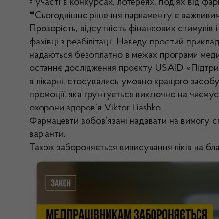
▫︎
участі в конкурсах, лотереях, подіях від фа
❝Сьогоднішнє рішення парламенту є важливим 
Прозорість, відсутність фінансових стимулів і
фахівці з реабілітації. Наведу простий прикла
надаються безоплатно в межах програми медич
останнє дослідження проєкту USAID «Підтрим
в лікарні, стосувались умовно кращого засобу 
промоції, яка ґрунтується виключно на чиємус
охорони здоров’я Viktor Liashko.
Фармацевти зобов’язані надавати на вимогу с
варіанти.
Також забороняється виписування ліків на бл