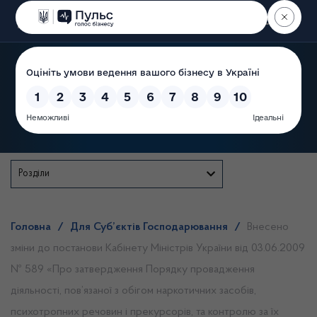
Пошук
Державна служба
Розділи
Головна
/
Для Суб’єктів Господарювання
/
Внесено
зміни до постанови Кабінету Міністрів України від 03.06.2009
№ 589 «Про затвердження Порядку провадження
діяльності, пов’язаної з обігом наркотичних засобів,
психотропних речовин і прекурсорів, та контролю за їх