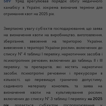
589”
Уряд врегулював порядок обігу медичного
канабісу в Україні, зокрема визначив терміни для
отримання квот на 2025 рік.
Звертаємо увагу суб’єктів господарювання, що заява
на визначення квоти на виробництво, виготовлення,
зберігання, ввезення на територію України,
вивезення з території України рослин, включених до
списку № 4 таблиці I переліку, наркотичних засобів і
психотропних речовин, включених до таблиць II і III
переліку, та препаратів, які містять наркотичні
засоби, психотропні речовини і прекурсори в
кількості, що перевищує гранично допустиму,
садивного матеріалу конопель, та заява на
визначення квоти на культивування рослин,
включених до списку № 3 таблиці I переліку
на 2025
рік
подається суб’єктом господарювання у