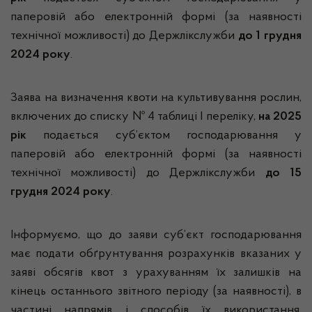
паперовій або електронній формі (за наявності
технічної можливості) до Держлікслужби
до 1 грудня
2024 року
.
Заява на визначення квоти на культивування рослин,
включених до списку № 4 таблиці I переліку,
на 2025
рік
подається суб’єктом господарювання у
паперовій або електронній формі (за наявності
технічної можливості) до Держлікслужби
до 15
грудня 2024 року
.
Інформуємо, що до заяви суб’єкт господарювання
має подати обґрунтування розрахунків вказаних у
заяві обсягів квот з урахуванням їх залишків на
кінець останнього звітного періоду (за наявності), в
частині напрямів і способів їх використання,