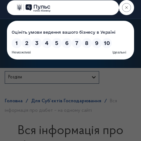
Пошук
Державна служба
Розділи
Головна
/
Для Суб’єктів Господарювання
/
Вся
інформація про діабет – на одному сайті
Вся інформація про