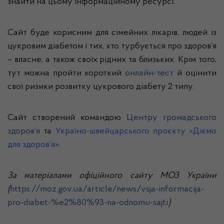
знайти на цьому інформаційному ресурсі.
Сайт буде корисним для сімейних лікарів, людей із
цукровим діабетом і тих, хто турбується про здоров’я
– власне, а також своїх рідних та близьких. Крім того,
тут можна пройти короткий
онлайн-тест
й оцінити
свої ризики розвитку цукрового діабету 2 типу.
Сайт створений командою
Центру громадського
здоров’я
та
Україно-швейцарського проєкту «Діємо
для здоров’я
»
.
За матеріалами офіційного сайту МОЗ України
(
https://moz.gov.ua/article/news/vsja-informacija-
pro-diabet-%e2%80%93-na-odnomu-sajti
)