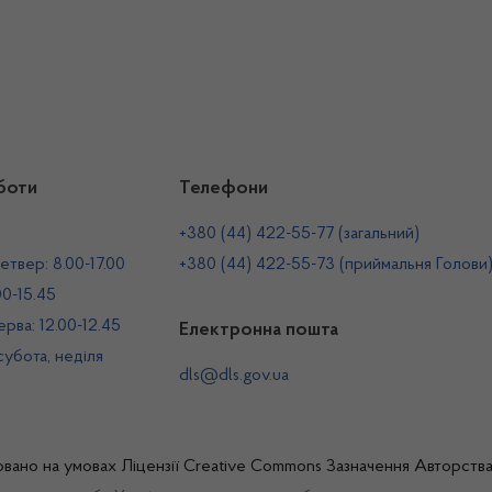
боти
Телефони
+380 (44) 422-55-77 (загальний)
етвер: 8.00-17.00
+380 (44) 422-55-73 (приймальня Голови
00-15.45
рва: 12.00-12.45
Електронна пошта
 субота, неділя
dls@dls.gov.ua
овано на умовах
Ліцензії Creative Commons Зазначення Авторств