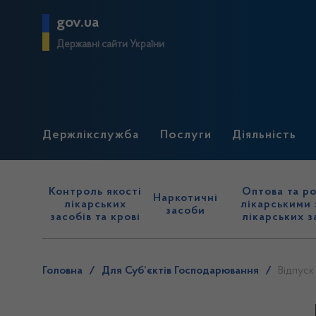
gov.ua
Державні сайти України
Держлікслужба
Послуги
Діяльність
Контроль якості
Оптова та ро
Наркотичні
лікарських
лікарськими 
засоби
засобів та крові
лікарських з
Головна
/
Для Суб’єктів Господарювання
/
Відпуск