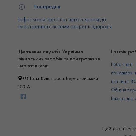
Попередня
Інформація про стан підключення до
електронної системи охорони здоров’я
Державна служба України з
Графік ро
лікарських засобів та контролю за
Робочі дні:
наркотиками
понеділок-ч
03115, м. Київ, просп. Берестейський,
п’ятниця: 8.
120-А
Обідня пере
Вихідні дні:
Цей твір ліценз