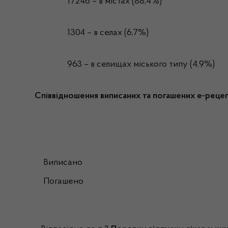
17246 – в містах (88,4%)
1304 – в селах (6,7%)
963 – в селищах міського типу (4,9%)
Співвідношення виписаних та погашених е-рецепт
Виписано
Погашено