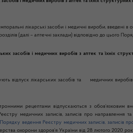
засобів і медичних виробів з аптек та їхніх структурних 
темпоральні лікарські засоби і медичні вироби, введені в 
дрозділів (далі – аптечні заклади) відповідно до цього П
ьких засобів і медичних виробів з аптек та їхніх струк
ують відпуск лікарських засобів та медичних виробів 
ктронними рецептами відпускаються з обов’язковим 
єстру медичних записів, записів про направлення та р
Порядку ведення Реєстру медичних записів, записів про
ерства охорони здоров’я України від 28 лютого 2020 рок