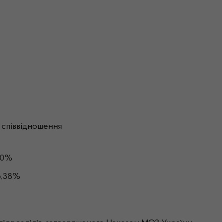
 співвідношення
00%
6,38%