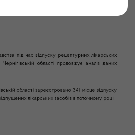
в
ва під час відпуску рецептурних лікарських
 Чернігівській області продовжує аналіз даних
ській області зареєстровано 341 місце відпуску
 відпущених лікарських засобів в поточному році.