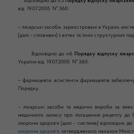
Відповідно до п.3
Порядку відпуску лікарських 
від
19.07.2005 № 360
:
– лікарські засоби, зареєстровані в Україні, екс
(далі – споживач) з аптек та їхніх структурних пі
Відповідно до п.6
Порядку відпуску лікарс
України від
19.07.2005 № 360
:
–
фармацевти, асистенти фармацевтів забезпеч
Порядку.
– лікарські засоби та медичні вироби за еле
медичного запису про погашення рецепту до Ре
охорони здоров’я (далі – система) відповідно до
охорони здоров’я
, затвердженого наказом Мініст