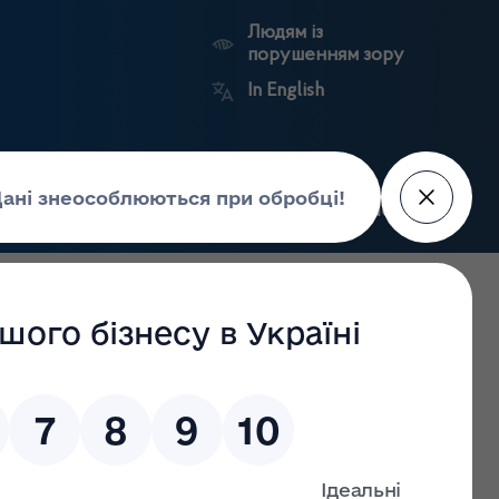
Людям із
порушенням зору
In English
Пошук
рес-центр
Контакти
Антикорупційний
ьких
Ринковий
Державні
портал
а
нагляд
реєстри
Держлікслужби