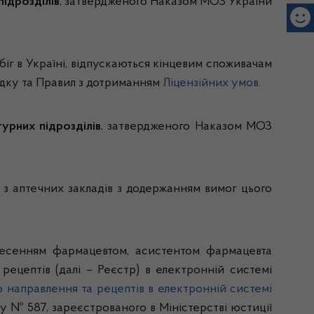
підрозділів
, затвердженого
Наказом МОЗ України
обіг в Україні, відпускаються кінцевим споживачам
орядку та Правил з дотриманням
Ліцензійних умов
.
турних підрозділів
, затвердженого
Наказом МОЗ
з аптечних закладів з додержанням вимог цього
внесенням фармацевтом, асистентом фармацевта
ецептів (далі – Реєстр) в електронній системі
 направлення та рецептів в електронній системі
у № 587, зареєстрованого в Міністерстві юстиції