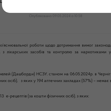
Відпуск лікарських засобі
Опубліковано 09.05.2024 о 10:58
ювальної роботи щодо дотримання вимог законодавст
 з лікарських засобів та контролю за наркотиками у
лей (Дашборди) НСЗУ, станом на 06.05.2024р. в Чернігів
них осіб), з яких у 194 аптечних закладах (57%) – немає
513
е-рецептів (за кошти фізичних осіб), з яких: