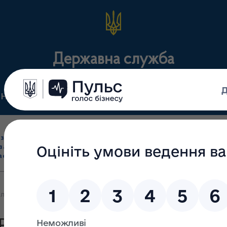
Державна служба
Нормативні документи
Для громадськості
П
Ліцензування
здрібна торгівля
Державний
виробництва лікарс
засобами, імпорт
нагляд
засобів, крові т
асобів (крім АФІ)
(контроль)
сертифікація
 лікарських засобів