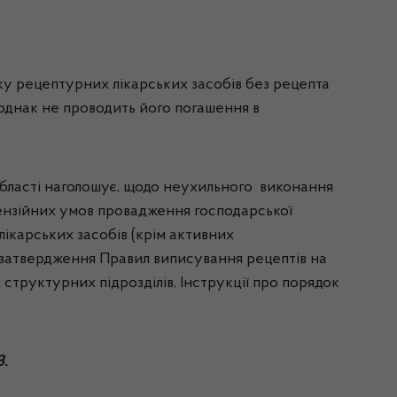
ску рецептурних лікарських засобів без рецепта
 однак не проводить його погашення в
 області наголошує, щодо неухильного виконання
ензійних умов провадження господарської
 лікарських засобів (крім активних
ро затвердження Правил виписування рецептів на
х структурних підрозділів, Інструкції про порядок
З.