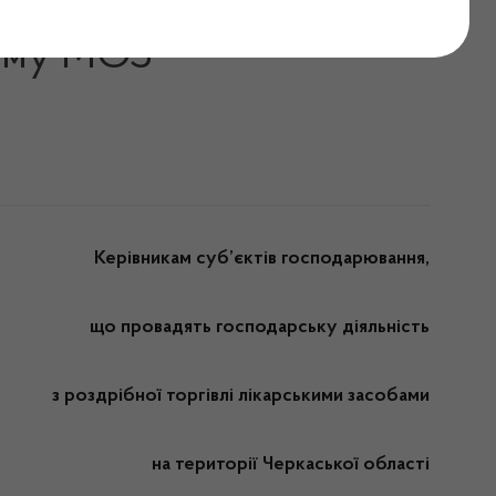
снюється виключно за
ному МОЗ
Керівникам суб’єктів господарювання,
що провадять господарську діяльність
з роздрібної торгівлі лікарськими засобами
на території Черкаської області