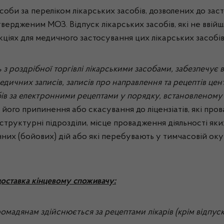
соби за переліком лікарських засобів, дозволених до заст
затвердженим МОЗ. Відпуск лікарських засобів, які не ввій
укціях для медичного застосування цих лікарських засобі
ь з роздрібної торгівлі лікарськими засобами, забезпечує
едичних записів, записів про направлення та рецептів це
обів за електронними рецептами у порядку, встановленом
я його припинення або скасування до ліцензіатів, які про
х структурні підрозділи, місце провадження діяльності я
них (бойових) дій або які перебувають у тимчасовій окупа
доставка кінцевому споживачу:
 громадянам здійснюється за рецептами лікарів (крім відпу