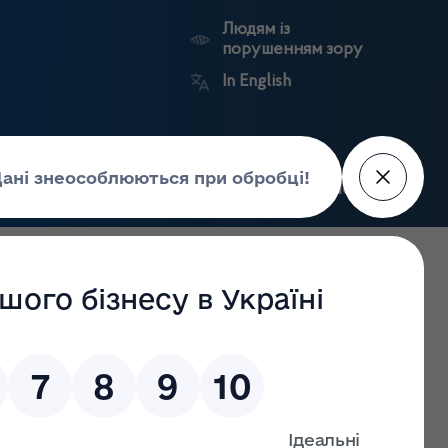
Людям із
порушенням зору
In English
Пошук
рес-центр
Контакти
Антикорупційний
ьких
Ринковий
Державні
портал
а
нагляд
реєстри
Держлікслужби
ептом у порядку, встановленому МОЗ