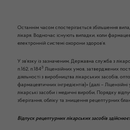
Останнім часом спостерігається збільшення випад
лікаря. Водночас існують випадки, коли фармацев
електронній системі охорони здоров’я.
У зв’язку із зазначеним, Державна служба з ліка
3
п.162, п.184
Ліцензійних умов, затверджених пос
діяльності з виробництва лікарських засобів, опто
фармацевтичних інгредієнтів)» (далі – Ліцензійн
лікарські засоби і медичні вироби, Порядку відпус
зберігання, обліку та знищення рецептурних блан
Відпуск рецептурних лікарських засобів здійсню