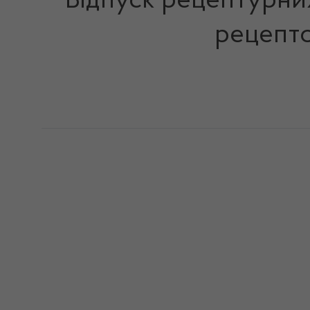
Відпуск рецептурних
рецепто