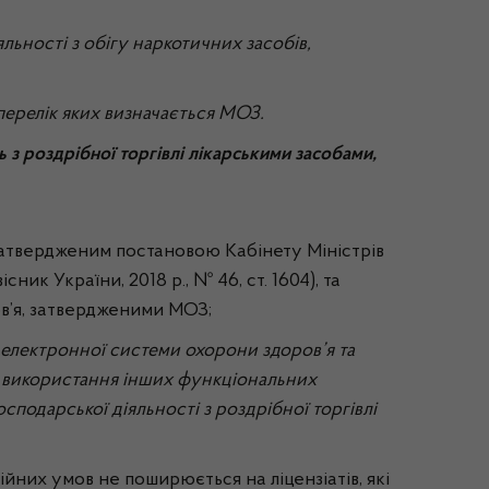
яльності з обігу наркотичних засобів,
перелік яких визначається МОЗ.
ь з роздрібної торгівлі лікарськими засобами,
затвердженим постановою Кабінету Міністрів
ник України, 2018 р., № 46, ст. 1604), та
в’я, затвердженими МОЗ;
 електронної системи охорони здоров’я та
 використання інших функціональних
подарської діяльності з роздрібної торгівлі
ійних умов не поширюється на ліцензіатів, які