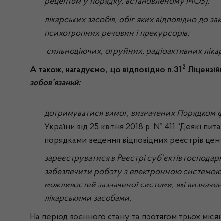
рецептом у порядку, встановленому МОЗ);
лікарських засобів, обіг яких відповідно до з
психотропних речовин і прекурсорів;
сильнодіючих, отруйних, радіоактивних лікар
2
А також, нагадуємо, що відповідно п.31
Ліцензі
зобов’язаний:
дотримуватися вимог, визначених Порядком 
України від 25 квітня 2018 р. № 411 “Деякі пит
порядками ведення відповідних реєстрів цен
зареєструватися в Реєстрі суб’єктів господа
забезпечити роботу з електронною системою
можливостей зазначеної системи, які визначен
лікарськими засобами.
На період воєнного стану та протягом трьох місяц