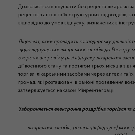
Дозволяється відпускати без рецепта лікарські за
рецептів з аптек та їх структурних підрозділів, 
відповідно до умов відпуску, визначених в інстр
Ліцензіат, який провадить господарську діяльніст
щодо відпущених лікарських засобів до Реєстру м
охорони здоров’я у разі відпуску лікарських зас
дії воєнного стану та протягом трьох місяців з дн
торгівлі лікарськими засобами через аптеки та ї
громад, які розташовані в районі проведення воєн
затверджується наказом Мінреінтеграції.
Забороняється електронна роздрібна торгівля та 
лікарських засобів, реалізація (відпуск) яких