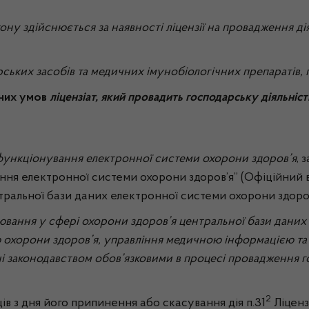
акону здійснюється за наявності ліцензії на провадження ді
ських засобів та медичних імунобіологічних препаратів, 
йних умов
ліцензіат, який провадить господарську діяльніст
функціонування електронної системи охорони здоров’я
, 
ання електронної системи охорони здоров’я” (Офіційний віс
тральної бази даних електронної системи охорони здоро
рювання у сфері охорони здоров’я центральної бази даних
 охорони здоров’я, управління медичною інформацією та
і законодавством обов’язковими в процесі провадження гос
2
ів з дня його припинення або скасування дія п.31
Ліценз