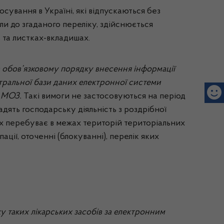
осування в Україні, які відпускаються без
шли до згаданого переліку, здійснюється
в та листках-вкладишах.
 в обов’язковому порядку внесення інформації
нтральної бази даних електронної системи
у МОЗ.
Такі вимоги не застосовуються на період
вадять господарську діяльність з роздрібної
ких перебуває в межах територій територіальних
ції, оточенні (блокуванні), перелік яких
ску таких лікарських засобів за електронним