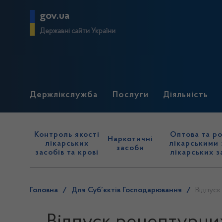
gov.ua
Державні сайти України
Держлікслужба
Послуги
Діяльність
Контроль якості
Оптова та ро
Наркотичні
лікарських
лікарськими 
засоби
засобів та крові
лікарських з
Головна
/
Для Суб’єктів Господарювання
/
Відпуск