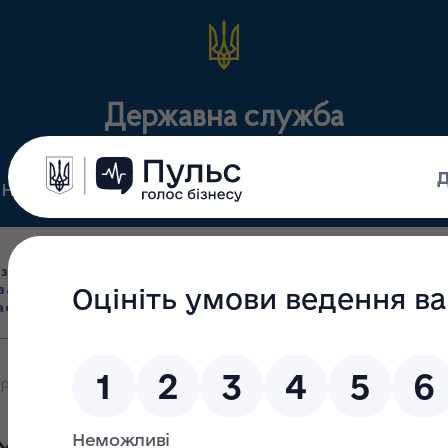
Державна служба
Нормативні документи
Для громадськості
П
Ліцензування
здрібна торгівля
Державний
виробництва лікарс
засобами, імпорт
нагляд
засобів, крові т
асобів (крім АФІ)
(контроль)
сертифікація
 рецептурних лікарських засобів здійснюється виключно за рец