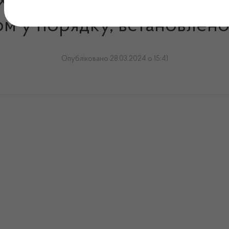
 лікарських засобів здій
м у порядку, встановле
Опубліковано 28.03.2024 о 15:41