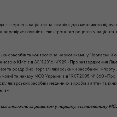
ків звернень пацієнтів та лікарів щодо можливого відпу
т перевіряє наявність електронного рецепта у пацієнта,
рських засобів та контролю за наркотиками у Черкаській
тановою КМУ від 30.11.2016 №929 «Про затвердження Ліц
вої та роздрібної торгівлі лікарськими засобами, імпорту
і умови) та наказу МОЗ України від 19.07.2005 № 360 «П
ку лікарських засобів і медичних виробів з аптек та їхні
ків».
ється виключно за рецептом у порядку, встановленому МО